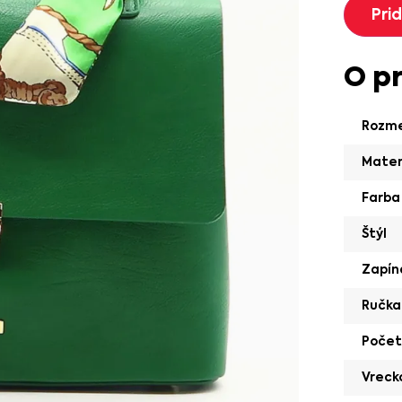
Pri
O p
Rozm
Mater
Farba
Štýl
Zapín
Ručka
Počet
Vrecko