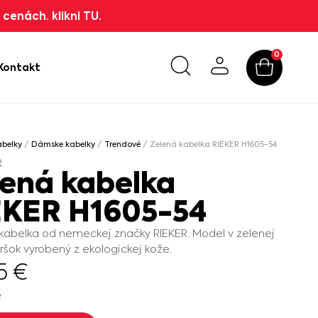
cenách. klikni TU.
0
Kontakt
abelky
/
Dámske kabelky
/
Trendové
/ Zelená kabelka RIEKER H1605-54
R
lená kabelka
EKER H1605-54
 kabelka od nemeckej značky RIEKER. Model v zelenej
vršok vyrobený z ekologickej kože.
95
€
e