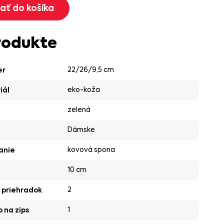
dať do košíka
rodukte
22/26/9,5 cm
er
eko-koža
iál
zelená
Dámske
kovová spona
anie
10 cm
2
 priehradok
1
 na zips