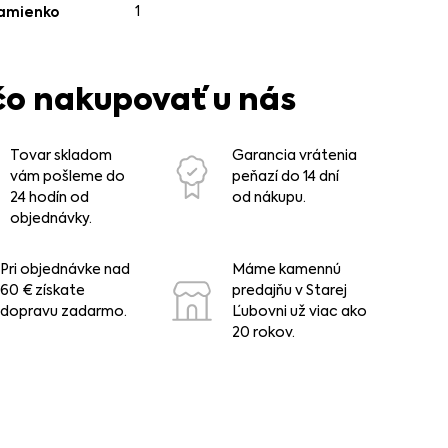
1
ramienko
čo nakupovať u nás
Tovar skladom
Garancia vrátenia
vám pošleme do
peňazí do 14 dní
24 hodín od
od nákupu.
objednávky.
Pri objednávke nad
Máme kamennú
60 € získate
predajňu v Starej
dopravu zadarmo.
Ľubovni už viac ako
20 rokov.