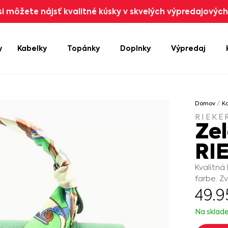
i môžete nájsť kvalitné kúsky v skvelých výpredajových 
y
Kabelky
Topánky
Doplnky
Výpredaj
Domov
/
K
RIEKE
Ze
RI
Kvalitná
farbe. Z
49.
Na sklad