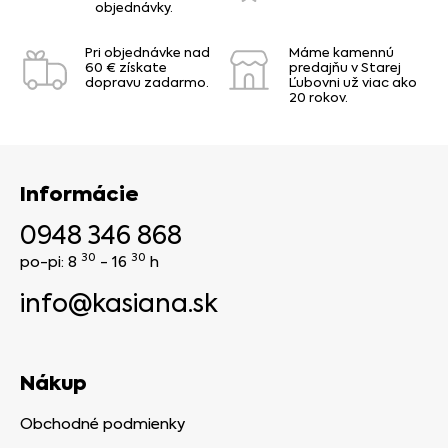
objednávky.
Pri objednávke nad
Máme kamennú
60 € získate
predajňu v Starej
dopravu zadarmo.
Ľubovni už viac ako
20 rokov.
Informácie
0948 346 868
30
30
po-pi: 8
- 16
h
info@kasiana.sk
Nákup
Obchodné podmienky