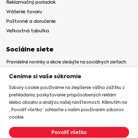
Reklamačný poriadok
Vrátenie tovaru
Poštovné a doručenie
Veľkostná tabuľka
Sociálne siete
Pravidelné novinky a akcie sledujte na sociálnych sieťach:
Ceníme si vaše súkromie
Súbory cookie používame na zlepšenie vášho zážitku z
prehliadania, poskytovanie prispôsobených reklám
alebo obsahu a analýzu našej návštevnosti. Kliknutím na
Kamenná predajňa
„Povoliť všetko“ súhlasíte s naším používaním súborov
Nám. gen. Štefaníka 7
cookie.
06401 Stará Ľubovňa
Povoliť všetko