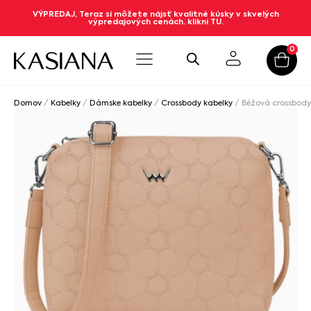
VÝPREDAJ, Teraz si môžete nájsť kvalitné kúsky v skvelých
výpredajových cenách. klikni TU.
0
Domov
/
Kabelky
/
Dámske kabelky
/
Crossbody kabelky
/ Béžová crossbod