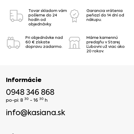
Tovar skladom vám
Garancia vrátenia
pošleme do 24
peňazí do 14 dní od
hodín od
nákupu.
objednávky.
Pri objednávke nad
Máme kamennú
60 € získate
predajňu v Starej
dopravu zadarmo.
Ľubovni už viac ako
20 rokov.
Informácie
0948 346 868
30
30
po-pi: 8
- 16
h
info@kasiana.sk