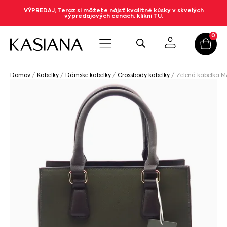
VÝPREDAJ, Teraz si môžete nájsť kvalitné kúsky v skvelých
výpredajových cenách. klikni TU.
0
Domov
/
Kabelky
/
Dámske kabelky
/
Crossbody kabelky
/ Zelená kabelka M