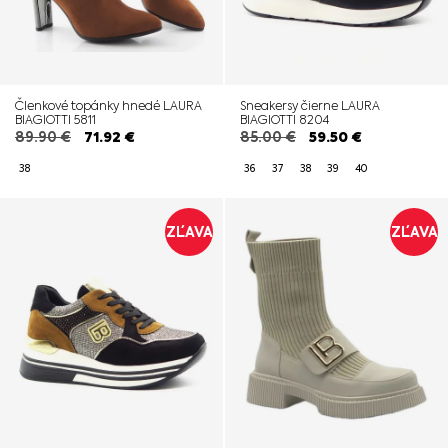
Členkové topánky hnedé LAURA
Sneakersy čierne LAURA
BIAGIOTTI 5811
BIAGIOTTI 8204
89.90
€
71.92
€
85.00
€
59.50
€
38
36
37
38
39
40
ZĽAVA
ZĽAVA