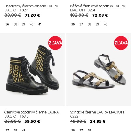
Sneakersy čierno-hnedé LAURA
Béžové členkové topánky LAURA
BIAGIOTTI 8211
BIAGIOTTI 8274
89.00
€
71.20
€
102.90
€
72.03
€
36
38
39
40
41
36
37
38
39
40
ZĽAVA
ZĽAVA
Členkové topánky čierne LAURA
Sandále čierne LAURA BIAGIOTTI
BIAGIOTTI 6515
6332
85.00
€
59.50
€
49.90
€
24.95
€
37
38
41
36
37
38