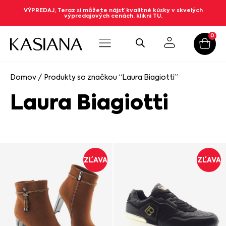
VÝPREDAJ, Teraz si môžete nájsť kvalitné kúsky v skvelých
výpredajových cenách. klikni TU.
0
Domov
/ Produkty so značkou “Laura Biagiotti”
Laura Biagiotti
ZĽAVA
ZĽAVA