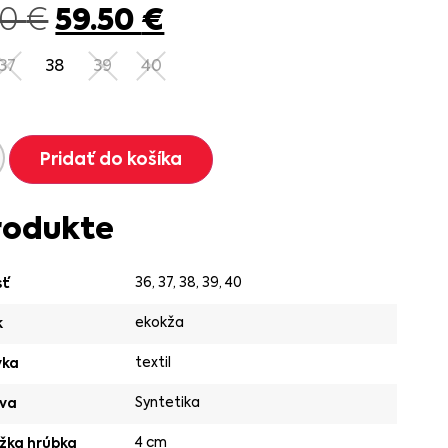
59.50
€
00
€
37
38
39
40
Pridať do košíka
rodukte
36
,
37
,
38
,
39
,
40
sť
ekokža
k
textil
vka
Syntetika
va
4 cm
žka hrúbka