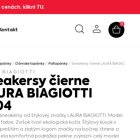
cenách. klikni TU.
0
Kontakt
opánky
/
Dámske topánky
/
Poltopánky
/ Sneakersy čierne LAURA BIAGIOTTI 820
 BIAGIOTTI
eakersy čierne
URA BIAGIOTTI
04
neakersy od štýlovej značky LAURA BIAGIOTTI. Model
 farbe. Zvršok tvorí ekologická koža. Štýlový kúsok s
rešitím a zlatým logom značky na bočnej strane a
Biela komfortná podrážka pekne zvýrazni celý model.