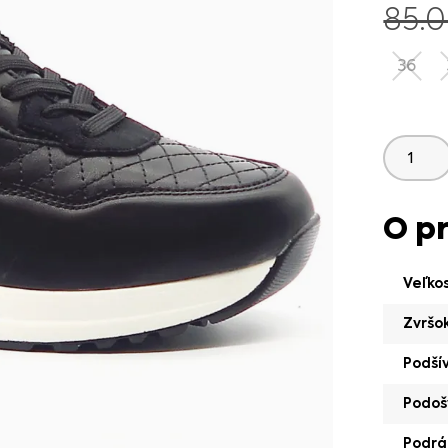
85.
36
O p
Veľko
Zvršo
Podší
Podoš
Podrá