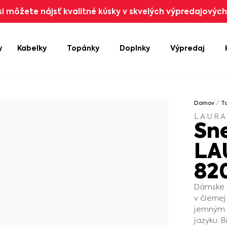
i môžete nájsť kvalitné kúsky v skvelých výpredajových 
y
Kabelky
Topánky
Doplnky
Výpredaj
Domov
/
T
LAURA
Sn
LA
82
Dámske s
v čiernej
jemným p
jazyku. 