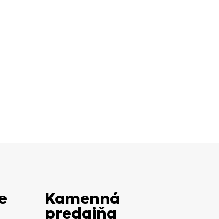
e
Kamenná
predajňa