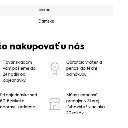
čierna
Dámske
čo nakupovať u nás
Tovar skladom
Garancia vrátenia
vám pošleme do
peňazí do 14 dní
24 hodín od
od nákupu.
objednávky.
Pri objednávke nad
Máme kamennú
60 € získate
predajňu v Starej
dopravu zadarmo.
Ľubovni už viac ako
20 rokov.