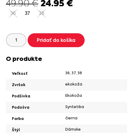
24.95
€
49.90
€
36
37
38
Pridať do košíka
O produkte
36
,
37
,
38
Veľkosť
ekokoža
Zvršok
Ekokoža
Podšívka
Syntetika
Podošva
čierna
Farba
Dámske
Štýl