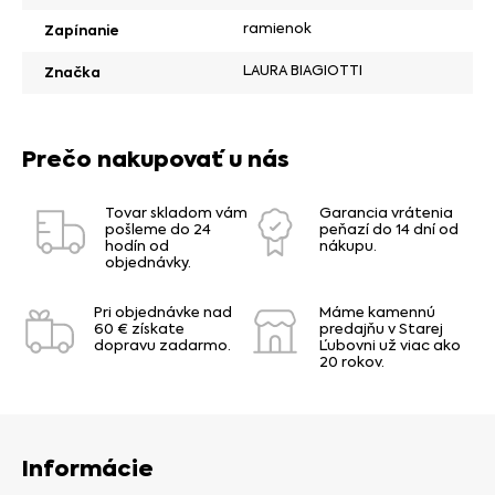
ramienok
Zapínanie
LAURA BIAGIOTTI
Značka
Prečo nakupovať u nás
Tovar skladom vám
Garancia vrátenia
pošleme do 24
peňazí do 14 dní od
hodín od
nákupu.
objednávky.
Pri objednávke nad
Máme kamennú
60 € získate
predajňu v Starej
dopravu zadarmo.
Ľubovni už viac ako
20 rokov.
Informácie