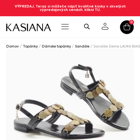
VÝPREDAJ, Teraz si môžete nájsť kvalitné kúsky v skvelých
výpredajových cenách. klikni TU.
0
Domov
/
Topánky
/
Dámske topánky
/
Sandále
/ Sandále čierne LAURA BIAG