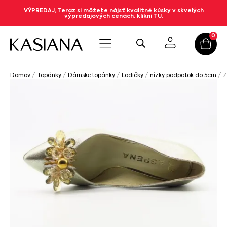
VÝPREDAJ, Teraz si môžete nájsť kvalitné kúsky v skvelých
výpredajových cenách. klikni TU.
0
Domov
/
Topánky
/
Dámske topánky
/
Lodičky
/
nízky podpätok do 5cm
/ Z