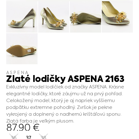
ASPENA
Zlaté lodičky ASPENA 2163
Exkluzívny model lodičiek od značky ASPENA. Krásne
elegantné lodičky, ktoré záujmu už na prvý pohľad.
Celokožený model, ktorý je aj napriek vyššiemu
podpätku extremne pohodlný. Zvršok je pekne
vykrojený a doplnený o nadhernú krištáľovú sponu.
Zlatá farba je veľkým plusom.
87.90
€
36
37
38