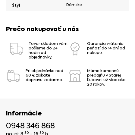
Dámske
Štýl
Prečo nakupovať u nás
Tovar skladom vám
Garancia vrátenia
pošleme do 24
peňazí do 14 dní od
hodín od
nákupu.
objednávky.
Pri objednávke nad
Máme kamennú
60 € získate
predajňu v Starej
dopravu zadarmo.
Ľubovni už viac ako
20 rokov.
Informácie
0948 346 868
30
30
po-pi: 8
- 16
h