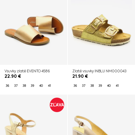
Vsuvky zlaté EVENTO 4586
Zlaté vsuvky INBLU NM000043
22.90
€
21.90
€
36
37
38
39
40
41
36
37
38
39
40
41
ZĽAVA