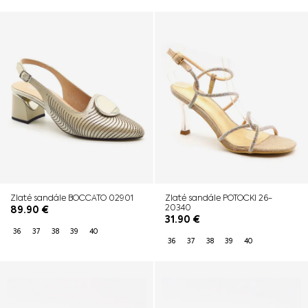
Zlaté sandále BOCCATO 02901
Zlaté sandále POTOCKI 26-
20340
89.90
€
31.90
€
36
37
38
39
40
36
37
38
39
40