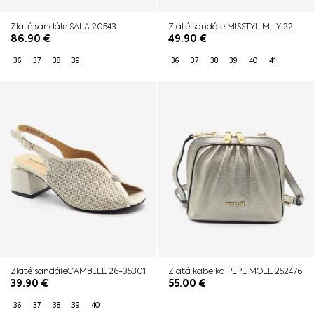
Zlaté sandále SALA 20543
Zlaté sandále MISSTYL MILY 22
86.90
€
49.90
€
36
37
38
39
36
37
38
39
40
41
Zlaté sandáleCAMBELL 26-35301
Zlatá kabelka PEPE MOLL 252476
39.90
€
55.00
€
36
37
38
39
40