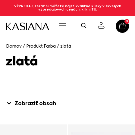
VÝPREDAJ, Teraz si môžete nájsť kvalitné kúsky v skvelých
výpredajových cenách. klikni TU.
0
Domov
/ Produkt Farba / zlatá
zlatá
Zobraziť obsah