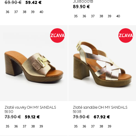
JIJI80001B
69.90
€
59.42
€
89.90
€
36
37
38
39
40
35
36
37
38
39
40
ZĽAVA
ZĽAVA
Zlaté vsuvky OH MY SANDALS
Zlaté sandále OH MY SANDALS
5930
5938
73.90
€
59.12
€
79.90
€
67.92
€
35
36
37
38
39
35
36
37
38
39