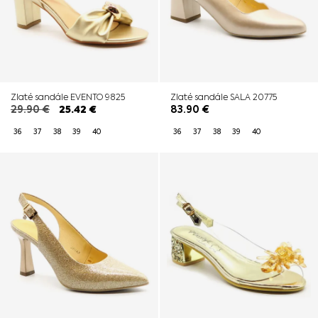
Zlaté sandále EVENTO 9825
Zlaté sandále SALA 20775
29.90
€
25.42
€
83.90
€
36
37
38
39
40
36
37
38
39
40