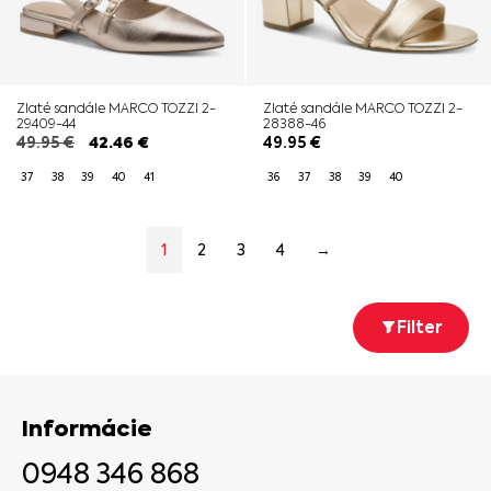
Zlaté sandále MARCO TOZZI 2-
Zlaté sandále MARCO TOZZI 2-
29409-44
28388-46
49.95
€
42.46
€
49.95
€
37
38
39
40
41
36
37
38
39
40
1
2
3
4
→
Filter
Informácie
0948 346 868