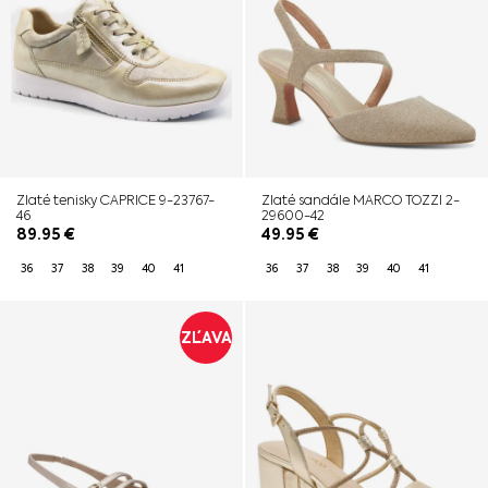
Zlaté tenisky CAPRICE 9-23767-
Zlaté sandále MARCO TOZZI 2-
46
29600-42
89.95
€
49.95
€
36
37
38
39
40
41
36
37
38
39
40
41
ZĽAVA