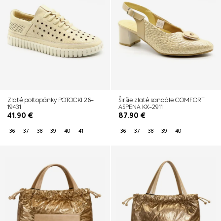
Zlaté poltopánky POTOCKI 26-
Širšie zlaté sandále COMFORT
19431
ASPENA KX-2911
41.90
€
87.90
€
36
37
38
39
40
41
36
37
38
39
40