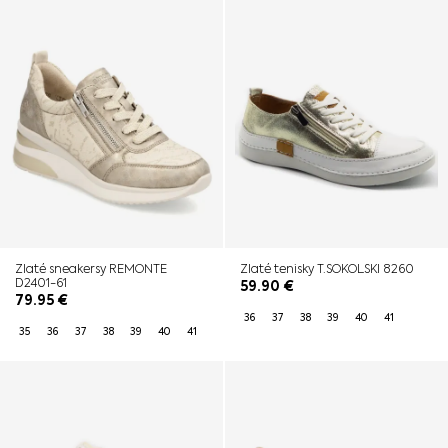
Zlaté sneakersy REMONTE
Zlaté tenisky T.SOKOLSKI 8260
D2401-61
59.90
€
79.95
€
36
37
38
39
40
41
35
36
37
38
39
40
41