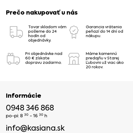
Prečo nakupovať u nás
Tovar skladom vám
Garancia vrátenia
pošleme do 24
peňazí do 14 dní od
hodín od
nákupu.
objednávky.
Pri objednávke nad
Máme kamennú
60 € získate
predajňu v Starej
dopravu zadarmo.
Ľubovni už viac ako
20 rokov.
Informácie
0948 346 868
30
30
po-pi: 8
- 16
h
info@kasiana.sk