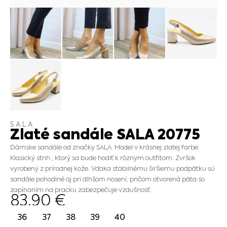
SALA
Zlaté sandále SALA 20775
Dámske sandále od značky SALA. Model v krásnej zlatej farbe.
Klasický strih , ktorý sa bude hodiť k rôznym outfitom. Zvršok
vyrobený z prírodnej kože. Vďaka stabilnému širšiemu podpätku sú
sandále pohodlné aj pri dlhšom nosení, pričom otvorená päta so
zapínaním na pracku zabezpečuje vzdušnosť.
83.90
€
36
37
38
39
40