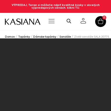
VÝPREDAJ, Teraz si môžete nájsť kvalitné kúsky v skvelých
výpredajových cenách. klikni TU.
0
Domov
/
Topánky
/
Dámske topánky
/
Sandále
/ Zlaté sandále SALA 20775