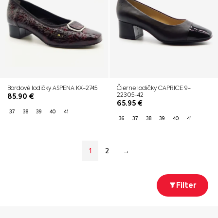
Bordové lodičky ASPENA KX-2745
Čierne lodičky CAPRICE 9-
22305-42
85.90
€
65.95
€
37
38
39
40
41
36
37
38
39
40
41
1
2
→
Filter