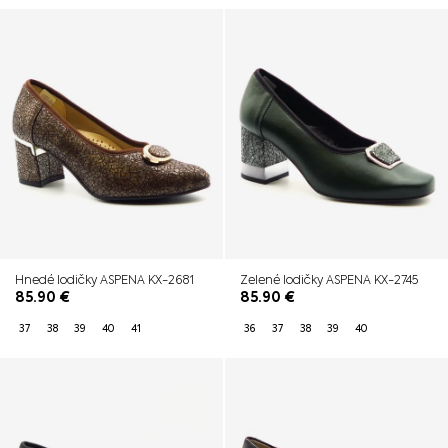
Hnedé lodičky ASPENA KX-2681
Zelené lodičky ASPENA KX-2745
85.90
€
85.90
€
37
38
39
40
41
36
37
38
39
40