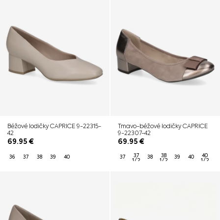
Béžové lodičky CAPRICE 9-22315-
Tmavo-béžové lodičky CAPRICE
42
9-22307-42
69.95
€
69.95
€
37
38
40
36
37
38
39
40
37
38
39
40
1/2
1/2
1/2