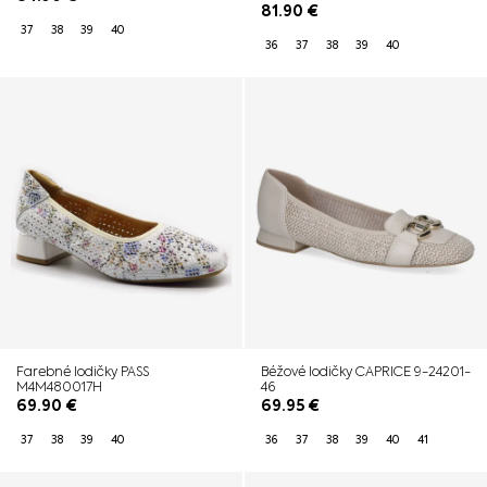
81.90
€
37
38
39
40
36
37
38
39
40
Farebné lodičky PASS
Béžové lodičky CAPRICE 9-24201-
M4M480017H
46
69.90
€
69.95
€
37
38
39
40
36
37
38
39
40
41