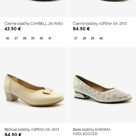
Čierne lodičky CAMBELL 26-19413
Čierne lodičky ASPENA KX-2913
43.90
€
84.90
€
36
37
38
39
40
41
37
38
39
40
Béžové lodičky ASPENA KX-2913
Biele lodičky KARISMA
H3DL60002D
84.90
€