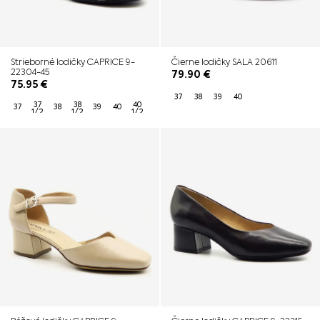
Strieborné lodičky CAPRICE 9-
Čierne lodičky SALA 20611
22304-45
79.90
€
75.95
€
37
38
39
40
37
38
40
37
38
39
40
1/2
1/2
1/2