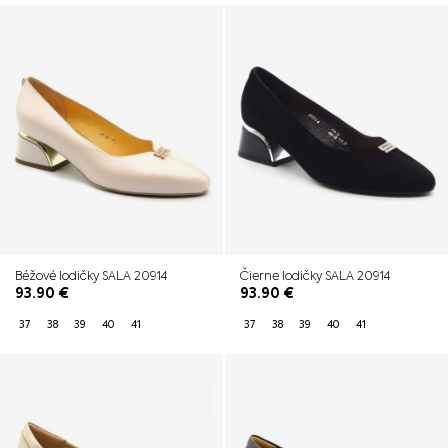
lodičky, ktoré budú dokonalým doplnkom vášho štýlu.
Béžové lodičky SALA 20914
Čierne lodičky SALA 20914
93.90
€
93.90
€
37
38
39
40
41
37
38
39
40
41