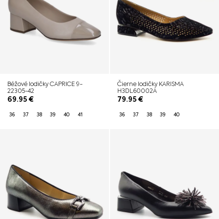
Béžové lodičky CAPRICE 9-
Čierne lodičky KARISMA
22305-42
H3DL60002A
69.95
€
79.95
€
36
37
38
39
40
41
36
37
38
39
40