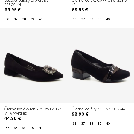
Béžové lodičky CAPRICE 9-
Čierne lodičky CAPRICE 9-22315-
22309-44
42
69.95
€
69.95
€
36
37
38
39
40
36
37
38
39
40
Čierne lodičky MISSTYL by LAURA
Čierne lodičky ASPENA KX-2744
VITA Myrtileo
98.90
€
44.90
€
36
37
38
39
40
37
38
39
40
41