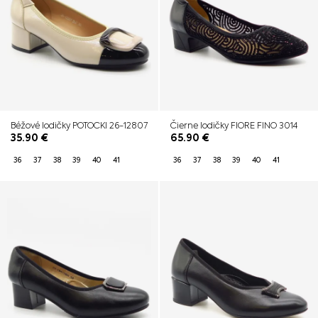
Béžové lodičky POTOCKI 26-12807
Čierne lodičky FIORE FINO 3014
35.90
€
65.90
€
36
37
38
39
40
41
36
37
38
39
40
41