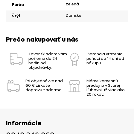
zelená
Farba
Dámske
Štýl
Prečo nakupovať u nás
Tovar skladom vám
Garancia vrátenia
pošleme do 24
peňazí do 14 dní od
hodín od
nákupu.
objednávky.
Pri objednávke nad
Máme kamennú
60 € získate
predajňu v Starej
dopravu zadarmo.
Ľubovni už viac ako
20 rokov.
Informácie