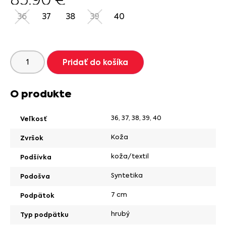
36
37
38
39
40
Pridať do košíka
O produkte
36
,
37
,
38
,
39
,
40
Veľkosť
Koža
Zvršok
koža/textil
Podšívka
Syntetika
Podošva
7 cm
Podpätok
hrubý
Typ podpätku