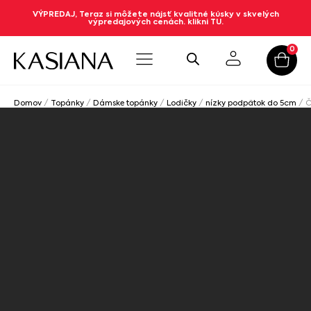
VÝPREDAJ, Teraz si môžete nájsť kvalitné kúsky v skvelých
výpredajových cenách. klikni TU.
0
Domov
/
Topánky
/
Dámske topánky
/
Lodičky
/
nízky podpätok do 5cm
/ Č