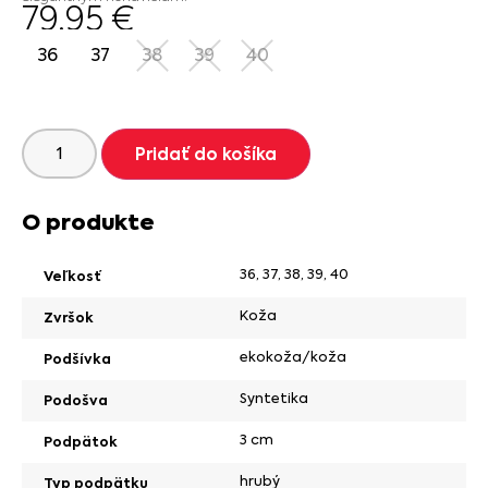
79.95
€
36
37
38
39
40
Pridať do košíka
O produkte
36
,
37
,
38
,
39
,
40
Veľkosť
Koža
Zvršok
ekokoža/koža
Podšívka
Syntetika
Podošva
3 cm
Podpätok
hrubý
Typ podpätku