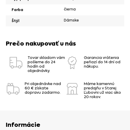
čierna
Farba
Dámske
Štýl
Prečo nakupovať u nás
Tovar skladom vám
Garancia vrátenia
pošleme do 24
peňazí do 14 dní od
hodín od
nákupu.
objednávky.
Pri objednávke nad
Máme kamennú
60 € získate
predajňu v Starej
dopravu zadarmo.
Ľubovni už viac ako
20 rokov.
Informácie