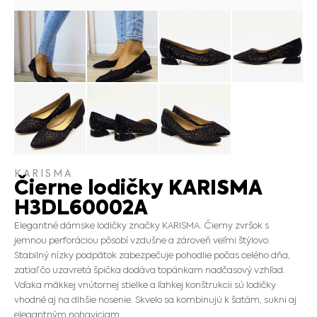
KARISMA
Čierne lodičky KARISMA
H3DL60002A
Elegantné dámske lodičky značky KARISMA. Čierny zvršok s
jemnou perforáciou pôsobí vzdušne a zároveň veľmi štýlovo.
Stabilný nízky podpätok zabezpečuje pohodlie počas celého dňa,
zatiaľ čo uzavretá špička dodáva topánkam nadčasový vzhľad.
Vďaka mäkkej vnútornej stielke a ľahkej konštrukcii sú lodičky
vhodné aj na dlhšie nosenie. Skvelo sa kombinujú k šatám, sukni aj
elegantným nohaviciam.