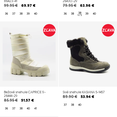
86423-41
26430-29
99.95
€
69.97
€
79.95
€
63.96
€
38
36
37
38
39
40
36
38
39
40
1/2
ZĽAVA
ZĽAVA
Bežové snehule CAPRICE 9-
Sivé snehule KASIANA 5-1457
26444-29
89.90
€
53.94
€
85.95
€
51.57
€
37
38
40
36
37
38
40
41