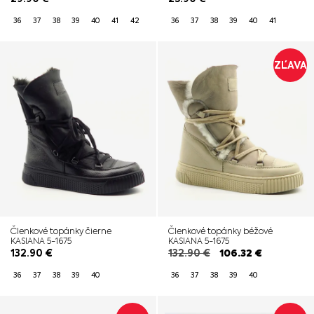
36
37
38
39
40
41
42
36
37
38
39
40
41
ZĽAVA
Členkové topánky čierne
Členkové topánky béžové
KASIANA 5-1675
KASIANA 5-1675
132.90
€
132.90
€
106.32
€
36
37
38
39
40
36
37
38
39
40