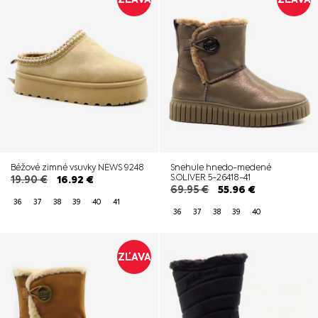
Béžové zimné vsuvky NEWS 9248
Snehule hnedo-medené
S.OLIVER 5-26418-41
19.90
€
16.92
€
69.95
€
55.96
€
36
37
38
39
40
41
36
37
38
39
40
ZĽAVA