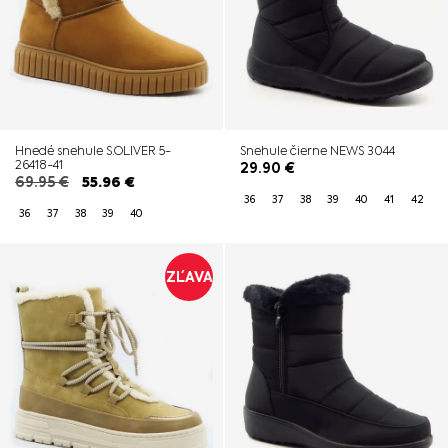
Hnedé snehule S.OLIVER 5-
Snehule čierne NEWS 3044
26418-41
29.90
€
69.95
€
55.96
€
36
37
38
39
40
41
42
36
37
38
39
40
ZĽAVA