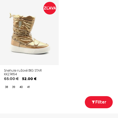
ZĽAVA
Snehule ružové BIG STAR
KK274194
65.00
€
52.00
€
38
39
40
41
Filter