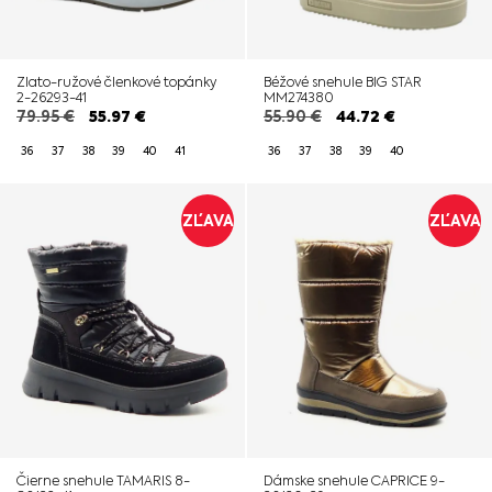
Zlato-ružové členkové topánky
Béžové snehule BIG STAR
2-26293-41
MM274380
79.95
€
55.97
€
55.90
€
44.72
€
36
37
38
39
40
41
36
37
38
39
40
ZĽAVA
ZĽAVA
Čierne snehule TAMARIS 8-
Dámske snehule CAPRICE 9-