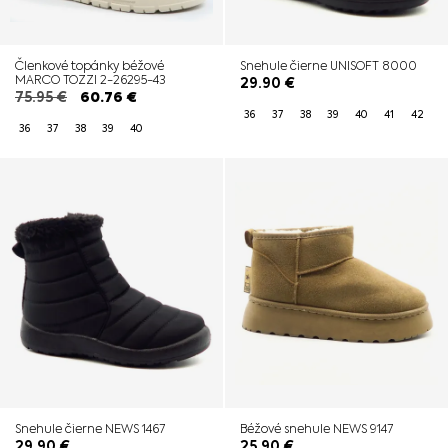
Členkové topánky béžové
Snehule čierne UNISOFT 8000
MARCO TOZZI 2-26295-43
29.90
€
75.95
€
60.76
€
36
37
38
39
40
41
42
36
37
38
39
40
Snehule čierne NEWS 1467
Béžové snehule NEWS 9147
29.90
€
25.90
€