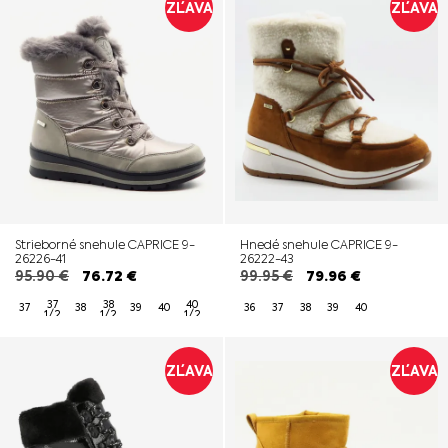
ZĽAVA
ZĽAVA
Strieborné snehule CAPRICE 9-
Hnedé snehule CAPRICE 9-
26226-41
26222-43
95.90
€
76.72
€
99.95
€
79.96
€
37
38
40
37
38
39
40
36
37
38
39
40
1/2
1/2
1/2
ZĽAVA
ZĽAVA