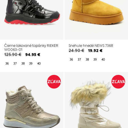
Čierne lakované topánky RIEKER
Snehule hnedé NEWS 7368
W0063-01
24.90
€
19.92
€
125.90
€
94.95
€
36
37
38
39
40
36
37
38
39
40
ZĽAVA
ZĽAVA