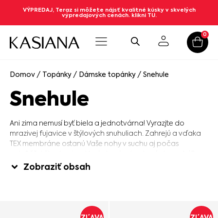
VÝPREDAJ, Teraz si môžete nájsť kvalitné kúsky v skvelých
výpredajových cenách. klikni TU.
0
Domov
/
Topánky
/
Dámske topánky
/ Snehule
Snehule
Ani zima nemusí byť biela a jednotvárna! Vyrazjte do
mrazivej fujavice v štýlových snuhuliach. Zahrejú a vďaka
TEX membráne ostanú Vaše nohy v suchu aj počas
najväčšej člapkanice. Hurá do závejov, hurá do snehúľ!
Zobraziť obsah
ZĽAVA
ZĽAVA