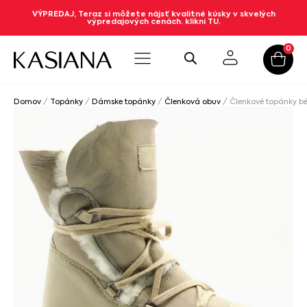
VÝPREDAJ, Teraz si môžete nájsť kvalitné kúsky v skvelých
výpredajových cenách. klikni TU.
0
Domov
/
Topánky
/
Dámske topánky
/
Členková obuv
/ Členkové topánky bé