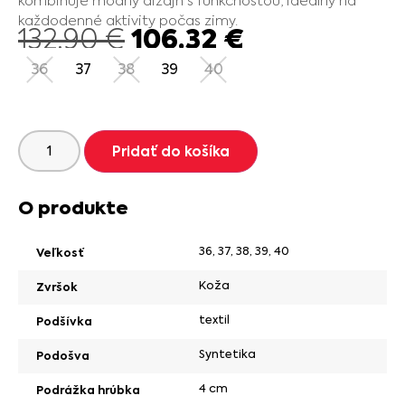
kombinuje módny dizajn s funkčnosťou, ideálny na
každodenné aktivity počas zimy.
106.32
€
132.90
€
36
37
38
39
40
Pridať do košíka
O produkte
36
,
37
,
38
,
39
,
40
Veľkosť
Koža
Zvršok
textil
Podšívka
Syntetika
Podošva
4 cm
Podrážka hrúbka