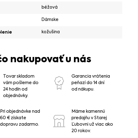
béžová
Dámske
kožušina
lenie
čo nakupovať u nás
Tovar skladom
Garancia vrátenia
vám pošleme do
peňazí do 14 dní
24 hodín od
od nákupu.
objednávky.
Pri objednávke nad
Máme kamennú
60 € získate
predajňu v Starej
dopravu zadarmo.
Ľubovni už viac ako
20 rokov.