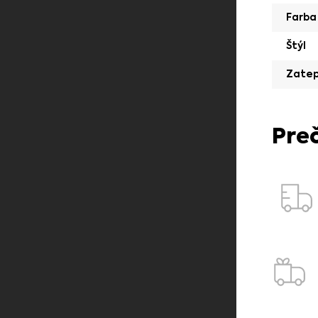
Farba
Štýl
Zatep
Pre