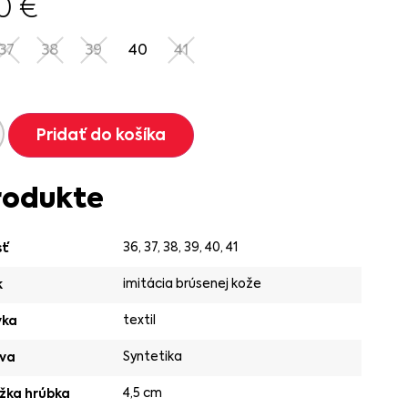
90
€
37
38
39
40
41
Pridať do košíka
rodukte
36
,
37
,
38
,
39
,
40
,
41
sť
imitácia brúsenej kože
k
textil
vka
Syntetika
va
4,5 cm
žka hrúbka