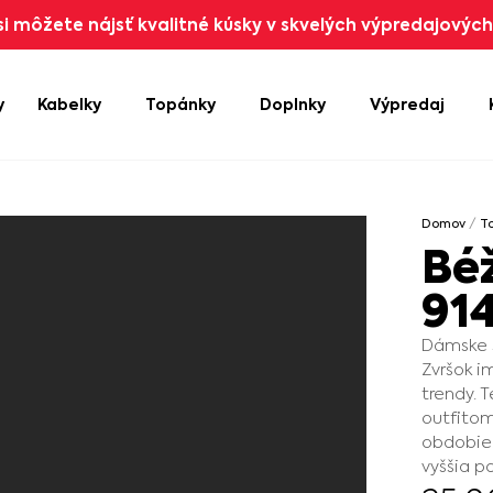
i môžete nájsť kvalitné kúsky v skvelých výpredajových 
y
Kabelky
Topánky
Doplnky
Výpredaj
Domov
/
T
Bé
91
Dámske s
Zvršok i
trendy. 
outfitom
obdobie.
vyššia p