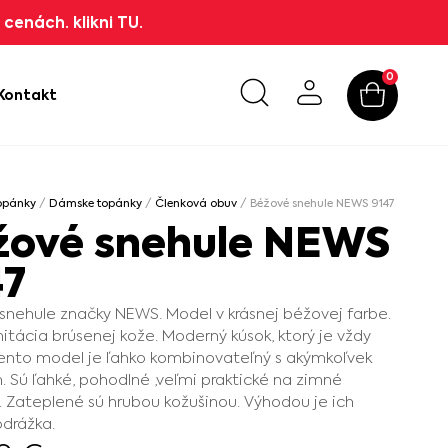
cenách. klikni TU.
0
Kontakt
opánky
/
Dámske topánky
/
Členková obuv
/ Béžové snehule NEWS 9147
žové snehule NEWS
47
nehule značky NEWS. Model v krásnej béžovej farbe.
mitácia brúsenej kože. Moderný kúsok, ktorý je vždy
Tento model je ľahko kombinovateľný s akýmkoľvek
. Sú ľahké, pohodlné ,veľmi praktické na zimné
 Zateplené sú hrubou kožušinou. Výhodou je ich
odrážka.