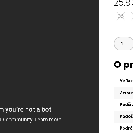
25.
36
O p
Veľko
Zvršo
Podší
Podoš
Podrá