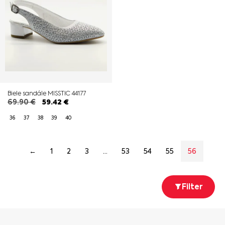
Biele sandále MISSTIC 44177
69.90
€
59.42
€
36
37
38
39
40
←
1
2
3
…
53
54
55
56
Filter