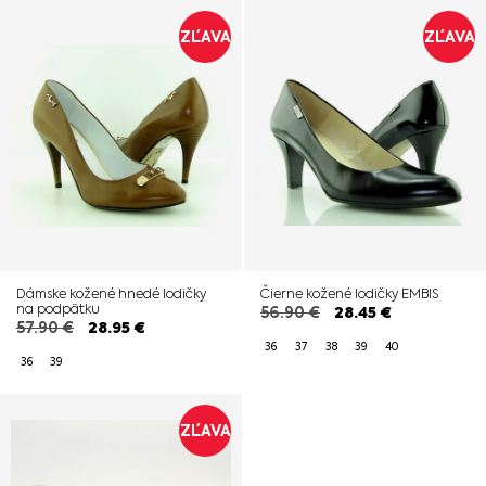
ZĽAVA
ZĽAVA
Dámske kožené hnedé lodičky
Čierne kožené lodičky EMBIS
na podpätku
56.90
€
28.45
€
57.90
€
28.95
€
36
37
38
39
40
36
39
ZĽAVA