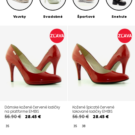
iný štýl, alebo farbu, než na aké ste zvyknutá. Čižmy,
členková obuv, poltopánky, lodičky, sandále, vsuvky,
Vsuvky
Svadobné
Športové
Snehule
baleríny, či mokasíny. Obujte si kvalitu a rozdiel zaručene
pocítite!
ZĽAVA
ZĽAVA
Dámske kožené červené lodičky
Kožené špicaté červené
na platforme EMBIS
lakované lodičky EMBIS
56.90
€
28.45
€
56.90
€
28.45
€
35
35
38