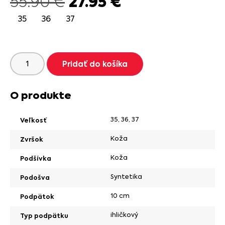
27.95
€
55.90
€
35
36
37
Pridať do košíka
O produkte
35
,
36
,
37
Veľkosť
Koža
Zvršok
Koža
Podšívka
Syntetika
Podošva
10 cm
Podpätok
ihličkový
Typ podpätku