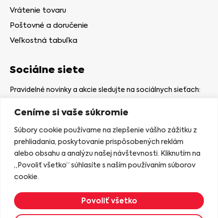
Vrátenie tovaru
Poštovné a doručenie
Veľkostná tabuľka
Sociálne siete
Pravidelné novinky a akcie sledujte na sociálnych sieťach:
Ceníme si vaše súkromie
Súbory cookie používame na zlepšenie vášho zážitku z
prehliadania, poskytovanie prispôsobených reklám
alebo obsahu a analýzu našej návštevnosti. Kliknutím na
Kamenná predajňa
„Povoliť všetko“ súhlasíte s naším používaním súborov
Nám. gen. Štefaníka 7
cookie.
06401 Stará Ľubovňa
Povoliť všetko
Zobraziť na mape