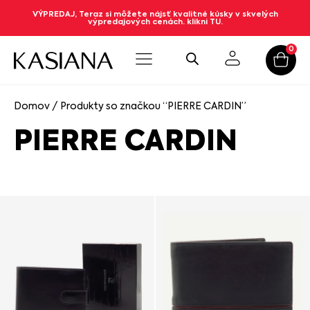
VÝPREDAJ, Teraz si môžete nájsť kvalitné kúsky v skvelých
výpredajových cenách. klikni TU.
0
Domov
/ Produkty so značkou “PIERRE CARDIN”
PIERRE CARDIN