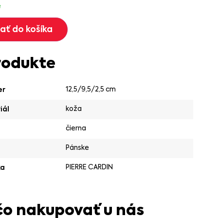
e
dať do košíka
rodukte
12,5/9,5/2,5 cm
er
koža
iál
čierna
Pánske
PIERRE CARDIN
ka
čo nakupovať u nás