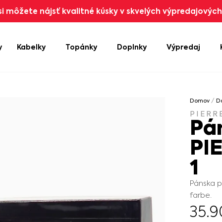
i môžete nájsť kvalitné kúsky v skvelých výpredajových 
y
Kabelky
Topánky
Doplnky
Výpredaj
Domov
/
D
PIERR
Pá
PI
1
Pánska p
farbe.
35.