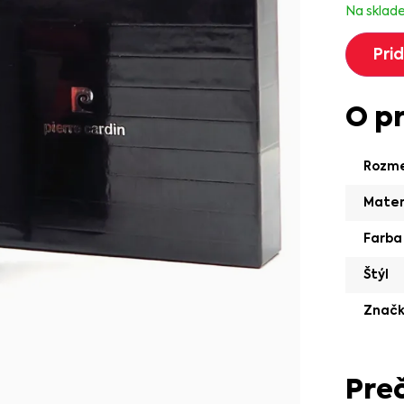
Na sklad
Pri
O p
Rozm
Mater
Farba
Štýl
Znač
Pre