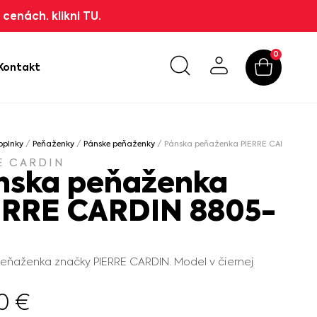
cenách. klikni TU.
0
Kontakt
oplnky
/
Peňaženky
/
Pánske peňaženky
/ Pánska peňaženka PIERRE CARDIN 880
E CARDIN
nska peňaženka
ERRE CARDIN 8805-
eňaženka značky PIERRE CARDIN. Model v čiernej
90
€