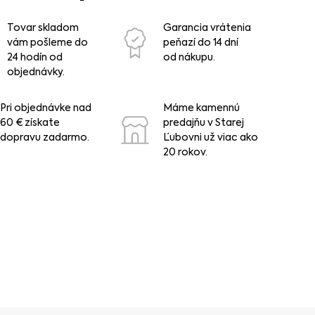
Tovar skladom
Garancia vrátenia
vám pošleme do
peňazí do 14 dní
24 hodín od
od nákupu.
objednávky.
Pri objednávke nad
Máme kamennú
60 € získate
predajňu v Starej
dopravu zadarmo.
Ľubovni už viac ako
20 rokov.