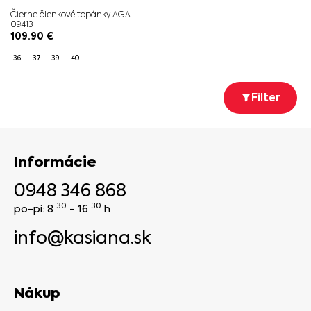
Čierne členkové topánky AGA
09413
109.90
€
36
37
39
40
Filter
Informácie
0948 346 868
30
30
po-pi: 8
- 16
h
info@kasiana.sk
Nákup