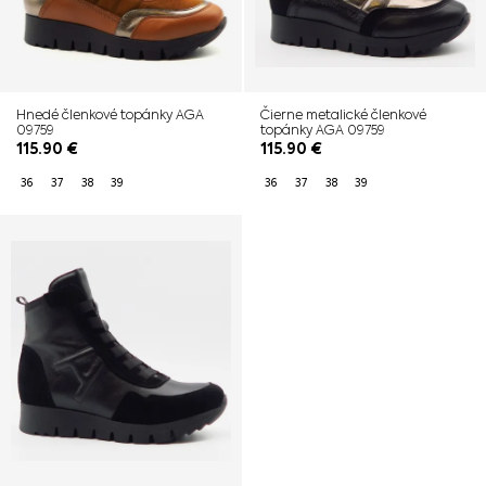
Hnedé členkové topánky AGA
Čierne metalické členkové
09759
topánky AGA 09759
115.90
€
115.90
€
36
37
38
39
36
37
38
39