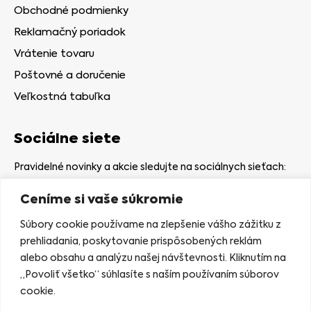
Obchodné podmienky
Reklamačný poriadok
Vrátenie tovaru
Poštovné a doručenie
Veľkostná tabuľka
Sociálne siete
Pravidelné novinky a akcie sledujte na sociálnych sieťach:
Ceníme si vaše súkromie
Súbory cookie používame na zlepšenie vášho zážitku z
prehliadania, poskytovanie prispôsobených reklám
alebo obsahu a analýzu našej návštevnosti. Kliknutím na
Kamenná predajňa
„Povoliť všetko“ súhlasíte s naším používaním súborov
Nám. gen. Štefaníka 7
cookie.