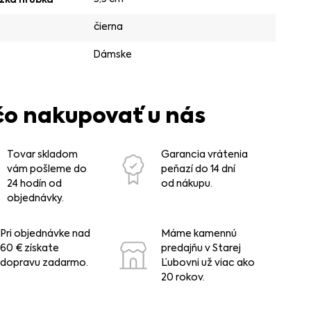
čierna
Dámske
čo nakupovať u nás
Tovar skladom
Garancia vrátenia
vám pošleme do
peňazí do 14 dní
24 hodín od
od nákupu.
objednávky.
Pri objednávke nad
Máme kamennú
60 € získate
predajňu v Starej
dopravu zadarmo.
Ľubovni už viac ako
20 rokov.