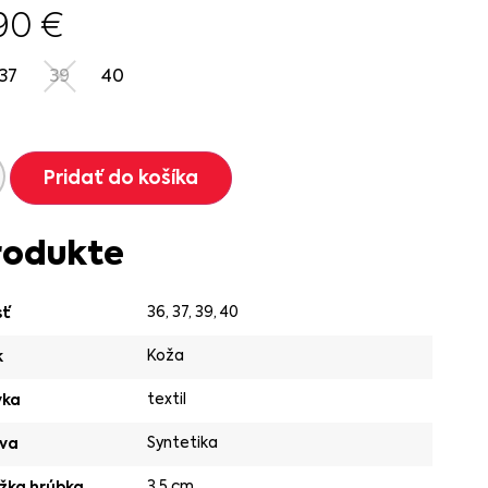
.90
€
37
39
40
Pridať do košíka
rodukte
36
,
37
,
39
,
40
sť
Koža
k
textil
vka
Syntetika
va
3,5 cm
žka hrúbka