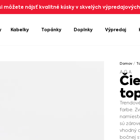
i môžete nájsť kvalitné kúsky v skvelých výpredajových 
y
Kabelky
Topánky
Doplnky
Výpredaj
Domov
/
T
AGA
Či
to
Trendové
farbe. Z
namiesto
sú zárov
vhodný a
bočnej s