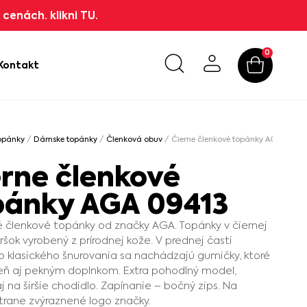
cenách. klikni TU.
0
Kontakt
opánky
/
Dámske topánky
/
Členková obuv
/ Čierne členkové topánky AGA 09413
erne členkové
pánky AGA 09413
 členkové topánky od značky AGA. Topánky v čiernej
vršok vyrobený z prírodnej kože. V prednej časti
 klasického šnurovania sa nachádzajú gumičky, ktoré
eň aj pekným doplnkom. Extra pohodlný model,
j na širšie chodidlo. Zapínanie – bočný zips. Na
trane zvýraznené logo značky.