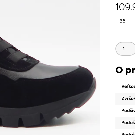
109
36
O p
Veľko
Zvršo
Podší
Podoš
Podrá