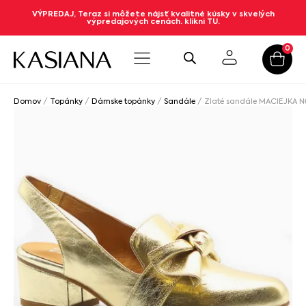
VÝPREDAJ, Teraz si môžete nájsť kvalitné kúsky v skvelých
výpredajových cenách. klikni TU.
0
Domov
/
Topánky
/
Dámske topánky
/
Sandále
/ Zlaté sandále MACIEJKA N