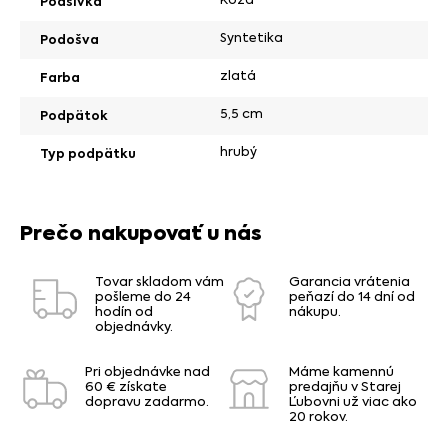
Podšívka
Syntetika
Podošva
zlatá
Farba
5,5 cm
Podpätok
hrubý
Typ podpätku
Prečo nakupovať u nás
Tovar skladom vám
Garancia vrátenia
pošleme do 24
peňazí do 14 dní od
hodín od
nákupu.
objednávky.
Pri objednávke nad
Máme kamennú
60 € získate
predajňu v Starej
dopravu zadarmo.
Ľubovni už viac ako
20 rokov.