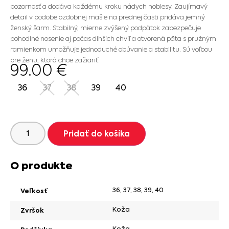
pozornosť a dodáva každému kroku nádych noblesy. Zaujímavý
detail v podobe ozdobnej mašle na prednej časti pridáva jemný
ženský šarm. Stabilný, mierne zvýšený podpätok zabezpečuje
pohodlné nosenie aj počas dlhších chvíľ a otvorená päta s pružným
ramienkom umožňuje jednoduché obúvanie a stabilitu. Sú voľbou
pre ženu, ktorá chce zažiariť.
99.00
€
36
37
38
39
40
Pridať do košíka
O produkte
36
,
37
,
38
,
39
,
40
Veľkosť
Koža
Zvršok
Koža