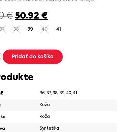
!
50.92
€
90
€
37
38
39
40
41
Pridať do košíka
rodukte
36
,
37
,
38
,
39
,
40
,
41
sť
Koža
k
Koža
vka
Syntetika
va