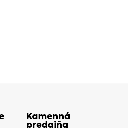
e
Kamenná
predajňa