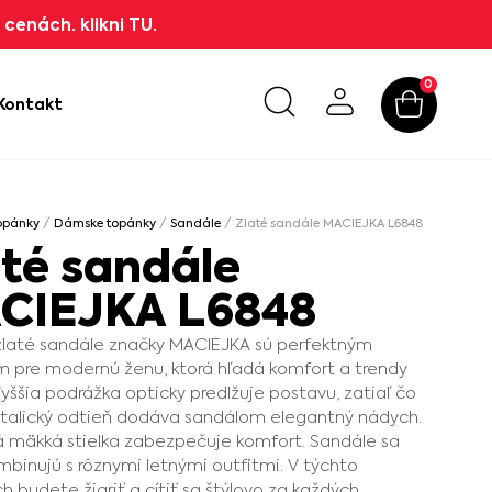
cenách. klikni TU.
0
Kontakt
opánky
/
Dámske topánky
/
Sandále
/ Zlaté sandále MACIEJKA L6848
até sandále
CIEJKA L6848
zlaté sandále značky MACIEJKA sú perfektným
 pre modernú ženu, ktorá hľadá komfort a trendy
Vyššia podrážka opticky predlžuje postavu, zatiaľ čo
talický odtieň dodáva sandálom elegantný nádych.
 mäkká stielka zabezpečuje komfort. Sandále sa
mbinujú s rôznymi letnými outfitmi. V týchto
h budete žiariť a cítiť sa štýlovo za každých