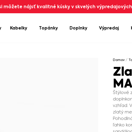
i môžete nájsť kvalitné kúsky v skvelých výpredajových 
y
Kabelky
Topánky
Doplnky
Výpredaj
Domov
/
T
Zl
MA
Štýlové 
doplnkom
vzhľad. 
zlatý me
Pohodlná
ľahko ko
sandáloc