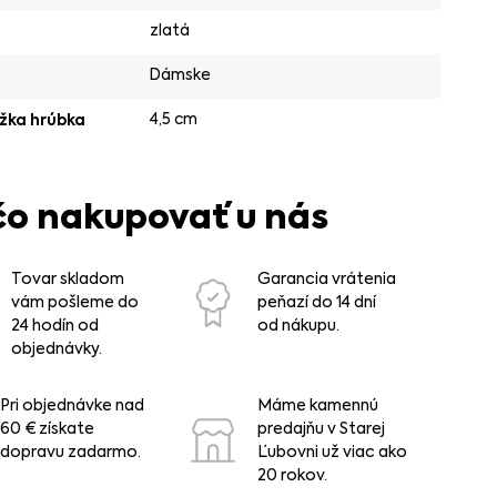
zlatá
Dámske
4,5 cm
žka hrúbka
čo nakupovať u nás
Tovar skladom
Garancia vrátenia
vám pošleme do
peňazí do 14 dní
24 hodín od
od nákupu.
objednávky.
Pri objednávke nad
Máme kamennú
60 € získate
predajňu v Starej
dopravu zadarmo.
Ľubovni už viac ako
20 rokov.