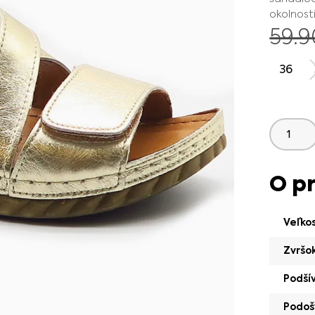
okolností
59.
36
O p
Veľko
Zvršo
Podší
Podoš