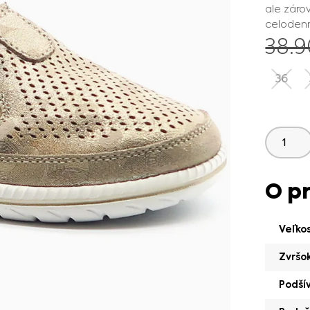
ale záro
celoden
38.
36
O p
Veľko
Zvršo
Podší