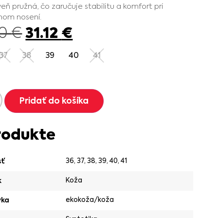
veň pružná, čo zaručuje stabilitu a komfort pri
nom nosení.
31.12
€
90
€
37
38
39
40
41
Pridať do košíka
rodukte
36
,
37
,
38
,
39
,
40
,
41
sť
Koža
k
ekokoža/koža
vka