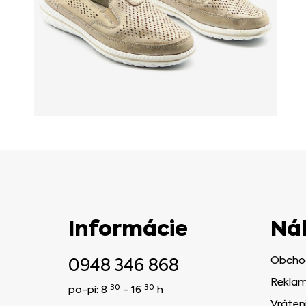
Informácie
Ná
0948 346 868
Obcho
Reklam
30
30
po-pi: 8
- 16
h
Vráten