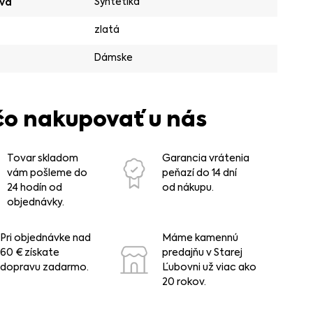
Syntetika
va
zlatá
Dámske
čo nakupovať u nás
Tovar skladom
Garancia vrátenia
vám pošleme do
peňazí do 14 dní
24 hodín od
od nákupu.
objednávky.
Pri objednávke nad
Máme kamennú
60 € získate
predajňu v Starej
dopravu zadarmo.
Ľubovni už viac ako
20 rokov.