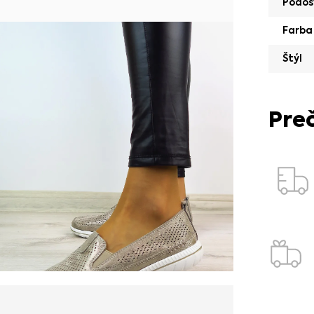
Podoš
Farba
Štýl
Pre