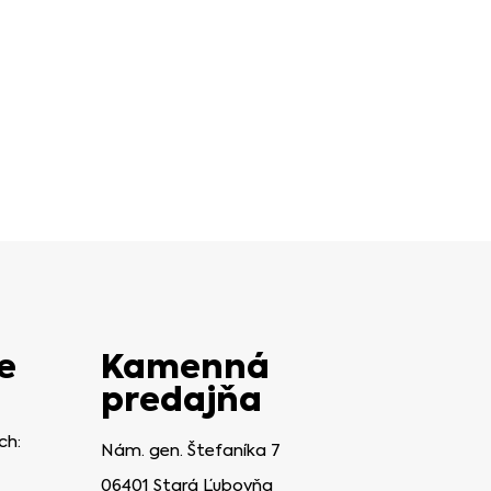
e
Kamenná
predajňa
ch:
Nám. gen. Štefaníka 7
06401 Stará Ľubovňa