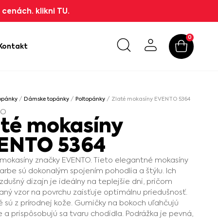
cenách. klikni TU.
0
Kontakt
opánky
/
Dámske topánky
/
Poltopánky
/ Zlaté mokasíny EVENTO 5364
TO
até mokasíny
ENTO 5364
mokasíny značky EVENTO. Tieto elegantné mokasíny
 farbe sú dokonalým spojením pohodlia a štýlu. Ich
vzdušný dizajn je ideálny na teplejšie dni, pričom
aný vzor na povrchu zaisťuje optimálnu priedušnosť.
 sú z prírodnej kože. Gumičky na bokoch uľahčujú
 a prispôsobujú sa tvaru chodidla. Podrážka je pevná,