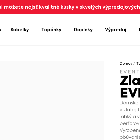
i môžete nájsť kvalitné kúsky v skvelých výpredajových 
y
Kabelky
Topánky
Doplnky
Výpredaj
Domov
/
T
EVEN
Zl
EV
Dámske 
v zlatej
ľahký a 
perforov
Vyrobené
obúvanie