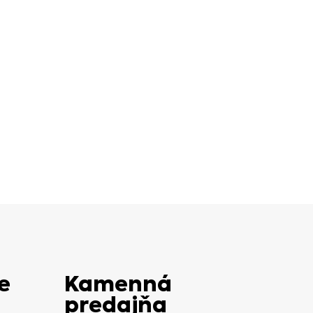
e
Kamenná
predajňa