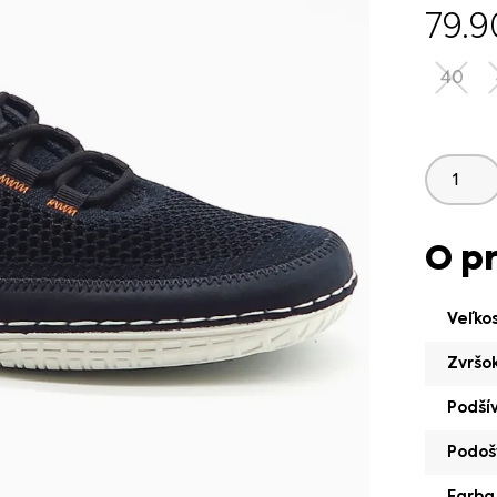
79.
40
O p
Veľko
Zvršo
Podší
Podoš
Farba