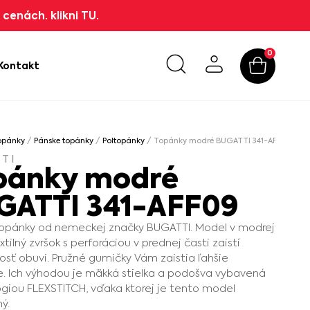
cenách. klikni TU.
0
Kontakt
opánky
/
Pánske topánky
/
Poltopánky
/ Topánky modré BUGATTI 341-AFF09
TI
pánky modré
GATTI 341-AFF09
topánky od nemeckej značky BUGATTI. Model v modrej
xtilný zvršok s perforáciou v prednej časti zaistí
osť obuvi. Pružné gumičky Vám zaistia ľahšie
. Ich výhodou je mäkká stielka a podošva vybavená
giou FLEXSTITCH, vďaka ktorej je tento model
ý.