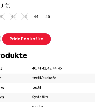
90
€
41
42
43
44
45
Pridať do košíka
rodukte
40
,
41
,
42
,
43
,
44
,
45
sť
textil/ekokoža
k
textil
vka
Syntetika
va
modrá