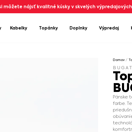
i môžete nájsť kvalitné kúsky v skvelých výpredajových 
y
Kabelky
Topánky
Doplnky
Výpredaj
Domov
/
T
BUGAT
To
BU
Pánske 
farbe. Te
priedušn
obúvanie
technoló
komfortn