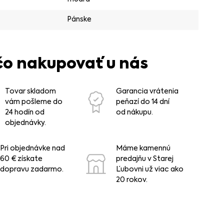
Pánske
čo nakupovať u nás
Tovar skladom
Garancia vrátenia
vám pošleme do
peňazí do 14 dní
24 hodín od
od nákupu.
objednávky.
Pri objednávke nad
Máme kamennú
60 € získate
predajňu v Starej
dopravu zadarmo.
Ľubovni už viac ako
20 rokov.