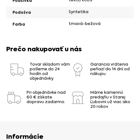
Podšívka
Syntetika
Podošva
tmavá-bežová
Farba
Prečo nakupovať u nás
Tovar skladom vám
Garancia vrátenia
pošleme do 24
peňazí do 14 dní od
hodín od
nákupu.
objednávky.
Pri objednávke nad
Máme kamennú
60 € získate
predajňu v Starej
dopravu zadarmo.
Ľubovni už viac ako
20 rokov.
Informácie