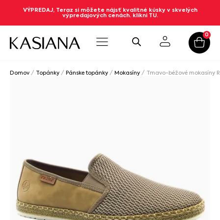
VÝPREDAJ, Teraz si môžete nájsť kvalitné kúsky v skvelých
výpredajových cenách. klikni TU.
0
Domov
/
Topánky
/
Pánske topánky
/
Mokasíny
/ Tmavo-béžové mokasíny R