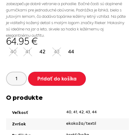
zabezpečuje dobré vetranie a pohodlie. Bočné časti sú doplnené
gumičkami pre jednoduché obúvanie, Podrážka je ľahká, biela s
jutovým lemom, čo dodáva topánke ležérny letný vzhľad. Na päte
je viditeľný kožený detail s malým logom značky Rieker. Mokasíny
sú ideálne na jar a leto, skvele sa hodia k ležérnemu aj
elegantnému outfitu.
64.95
€
40
41
42
43
44
Pridať do košíka
O produkte
40
,
41
,
42
,
43
,
44
Veľkosť
ekokoža/textil
Zvršok
textil/koža