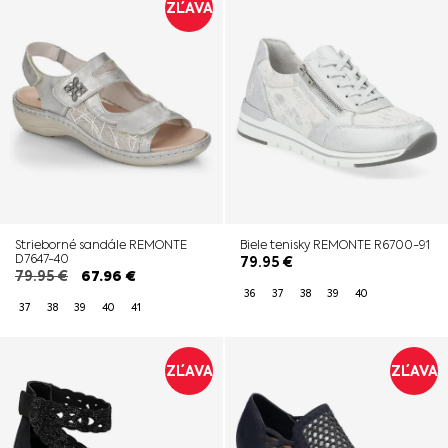
ZĽAVA
Strieborné sandále REMONTE
Biele tenisky REMONTE R6700-91
D7647-40
79.95
€
79.95
€
67.96
€
36
37
38
39
40
37
38
39
40
41
ZĽAVA
ZĽAVA