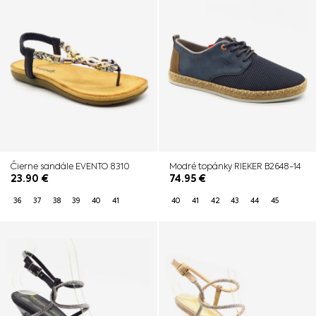
Čierne sandále EVENTO 8310
Modré topánky RIEKER B2648-14
23.90
€
74.95
€
36
37
38
39
40
41
40
41
42
43
44
45