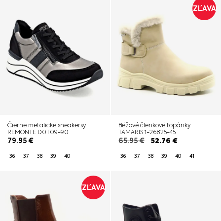
ZĽAVA
Čierne metalické sneakersy
Béžové členkové topánky
REMONTE D0T09-90
TAMARIS 1-26825-45
79.95
€
65.95
€
52.76
€
36
37
38
39
40
36
37
38
39
40
41
ZĽAVA