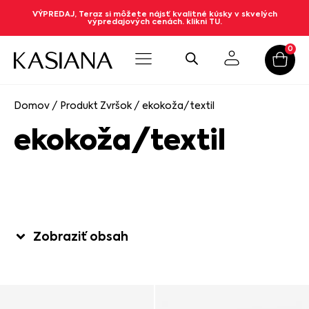
VÝPREDAJ, Teraz si môžete nájsť kvalitné kúsky v skvelých
výpredajových cenách. klikni TU.
0
Domov
/ Produkt Zvršok / ekokoža/textil
ekokoža/textil
Zobraziť obsah