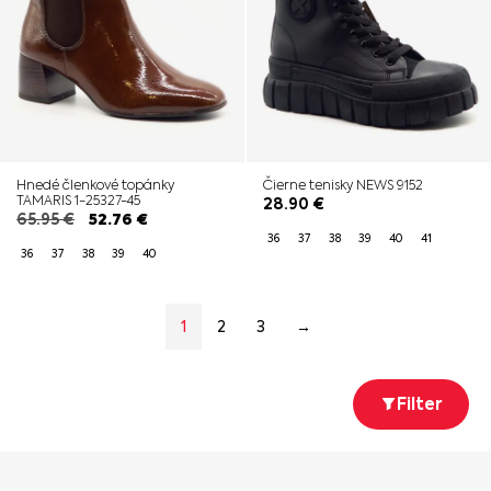
Hnedé členkové topánky
Čierne tenisky NEWS 9152
TAMARIS 1-25327-45
28.90
€
65.95
€
52.76
€
36
37
38
39
40
41
36
37
38
39
40
1
2
3
→
Filter