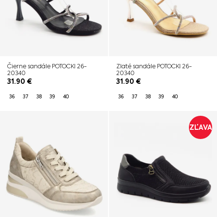
Čierne sandále POTOCKI 26-
Zlaté sandále POTOCKI 26-
20340
20340
31.90
€
31.90
€
36
37
38
39
40
36
37
38
39
40
ZĽAVA