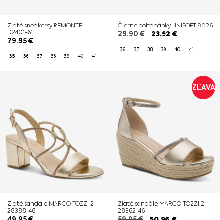
Zlaté sneakersy REMONTE
Čierne poltopánky UNISOFT 9026
D2401-61
29.90
€
23.92
€
79.95
€
36
37
38
39
40
41
35
36
37
38
39
40
41
ZĽAVA
Zlaté sandále MARCO TOZZI 2-
Zlaté sandále MARCO TOZZI 2-
28388-46
28362-46
49.95
€
59.95
€
50.96
€