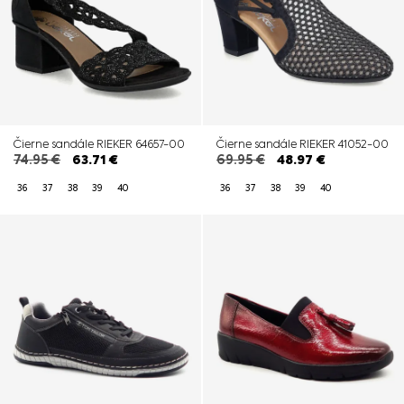
Čierne sandále RIEKER 64657-00
Čierne sandále RIEKER 41052-00
74.95
€
63.71
€
69.95
€
48.97
€
36
37
38
39
40
36
37
38
39
40