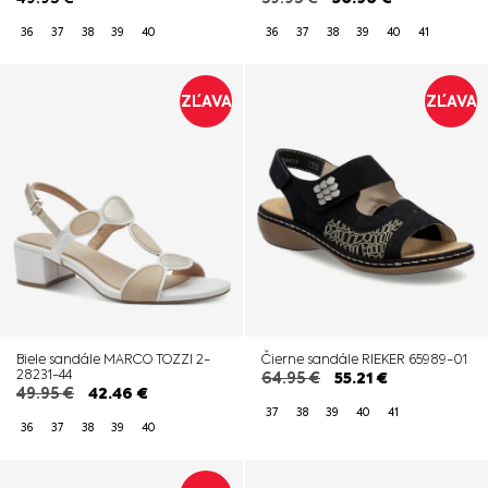
36
37
38
39
40
36
37
38
39
40
41
ZĽAVA
ZĽAVA
Biele sandále MARCO TOZZI 2-
Čierne sandále RIEKER 65989-01
28231-44
64.95
€
55.21
€
49.95
€
42.46
€
37
38
39
40
41
36
37
38
39
40