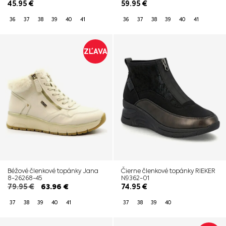
45.95
€
59.95
€
36
37
38
39
40
41
36
37
38
39
40
41
ZĽAVA
Béžové členkové topánky Jana
Čierne členkové topánky RIEKER
8-26268-45
N9362-01
79.95
€
63.96
€
74.95
€
37
38
39
40
41
37
38
39
40