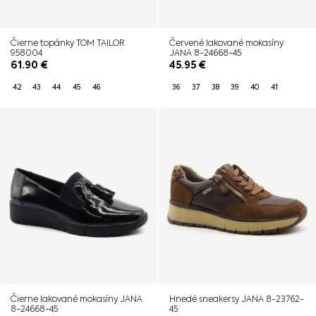
Čierne topánky TOM TAILOR
Červené lakované mokasíny
958004
JANA 8-24668-45
61.90
€
45.95
€
42
43
44
45
46
36
37
38
39
40
41
Čierne lakované mokasíny JANA
Hnedé sneakersy JANA 8-23762-
8-24668-45
45