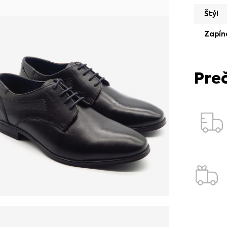
Štýl
Zapín
Pre