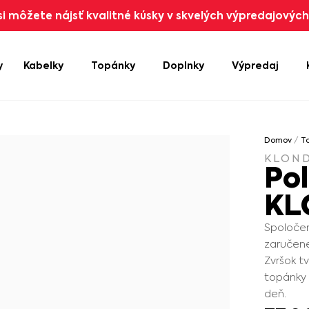
i môžete nájsť kvalitné kúsky v skvelých výpredajových 
y
Kabelky
Topánky
Doplnky
Výpredaj
Domov
/
T
KLOND
Po
KL
Spoločen
zaručene
Zvršok t
topánky 
deň.