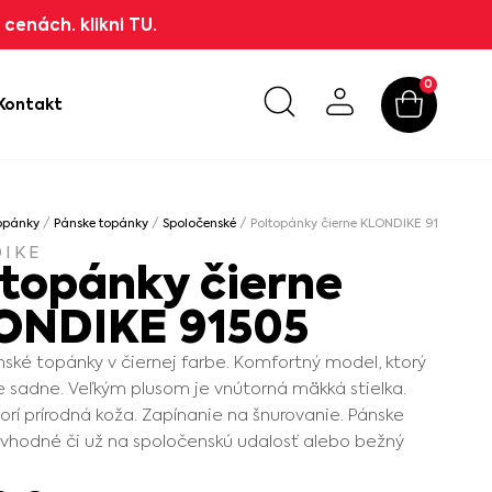
cenách. klikni TU.
0
Kontakt
opánky
/
Pánske topánky
/
Spoločenské
/ Poltopánky čierne KLONDIKE 91505
IKE
ltopánky čierne
ONDIKE 91505
ské topánky v čiernej farbe. Komfortný model, ktorý
 sadne. Veľkým plusom je vnútorná mäkká stielka.
vorí prírodná koža. Zapínanie na šnurovanie. Pánske
vhodné či už na spoločenskú udalosť alebo bežný