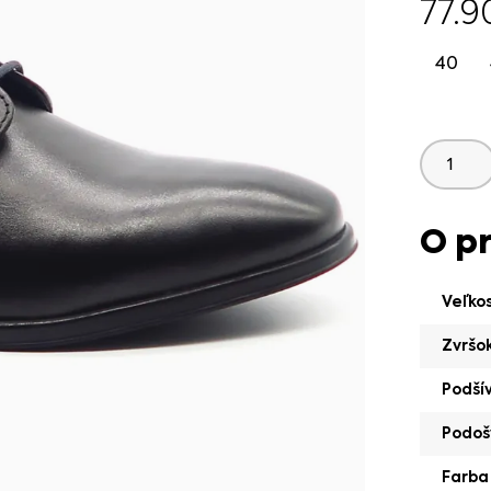
77.
40
O p
Veľko
Zvršo
Podší
Podoš
Farba