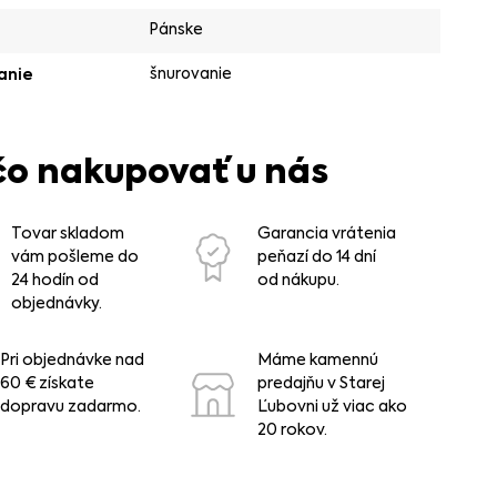
Pánske
šnurovanie
anie
čo nakupovať u nás
Tovar skladom
Garancia vrátenia
vám pošleme do
peňazí do 14 dní
24 hodín od
od nákupu.
objednávky.
Pri objednávke nad
Máme kamennú
60 € získate
predajňu v Starej
dopravu zadarmo.
Ľubovni už viac ako
20 rokov.