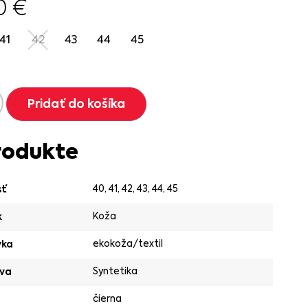
90
€
41
42
43
44
45
Pridať do košíka
rodukte
40
,
41
,
42
,
43
,
44
,
45
sť
Koža
k
ekokoža/textil
vka
Syntetika
va
čierna