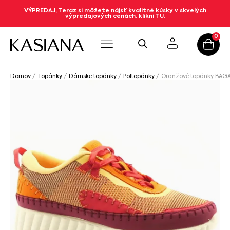
VÝPREDAJ, Teraz si môžete nájsť kvalitné kúsky v skvelých
výpredajových cenách. klikni TU.
0
Domov
/
Topánky
/
Dámske topánky
/
Poltopánky
/ Oranžové topánky BAG