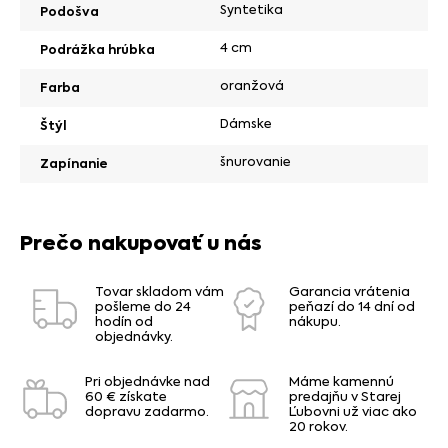
Syntetika
Podošva
4 cm
Podrážka hrúbka
oranžová
Farba
Dámske
Štýl
šnurovanie
Zapínanie
Prečo nakupovať u nás
Tovar skladom vám
Garancia vrátenia
pošleme do 24
peňazí do 14 dní od
hodín od
nákupu.
objednávky.
Pri objednávke nad
Máme kamennú
60 € získate
predajňu v Starej
dopravu zadarmo.
Ľubovni už viac ako
20 rokov.