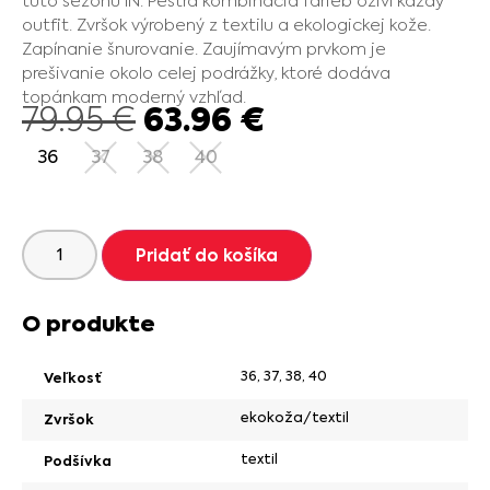
túto sezónu IN. Pestrá kombinácia farieb oživí každý
outfit. Zvršok výrobený z textilu a ekologickej kože.
Zapínanie šnurovanie. Zaujímavým prvkom je
prešivanie okolo celej podrážky, ktoré dodáva
topánkam moderný vzhľad.
63.96
€
79.95
€
36
37
38
40
Pridať do košíka
O produkte
36
,
37
,
38
,
40
Veľkosť
ekokoža/textil
Zvršok
textil
Podšívka