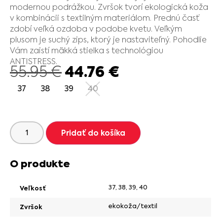
modernou podrážkou. Zvršok tvorí ekologická koža
v kombinácii s textilným materiálom. Prednú časť
zdobí veľká ozdoba v podobe kvetu. Veľkým
plusom je suchý zips, ktorý je nastaviteľný. Pohodlie
Vám zaistí mäkká stielka s technológiou
ANTISTRESS.
44.76
€
55.95
€
37
38
39
40
Pridať do košíka
O produkte
37
,
38
,
39
,
40
Veľkosť
ekokoža/textil
Zvršok