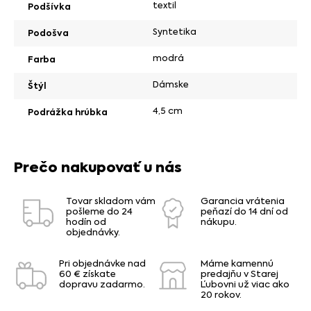
textil
Podšívka
Syntetika
Podošva
modrá
Farba
Dámske
Štýl
4,5 cm
Podrážka hrúbka
Prečo nakupovať u nás
Tovar skladom vám
Garancia vrátenia
pošleme do 24
peňazí do 14 dní od
hodín od
nákupu.
objednávky.
Pri objednávke nad
Máme kamennú
60 € získate
predajňu v Starej
dopravu zadarmo.
Ľubovni už viac ako
20 rokov.