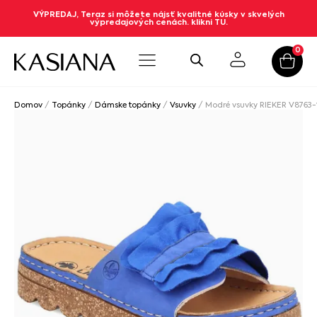
VÝPREDAJ, Teraz si môžete nájsť kvalitné kúsky v skvelých
výpredajových cenách. klikni TU.
0
Domov
/
Topánky
/
Dámske topánky
/
Vsuvky
/ Modré vsuvky RIEKER V8763-