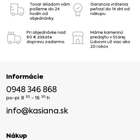
Tovar skladom vám
Garancia vrátenia
pošleme do 24
peňazí do 14 dní od
hodín od
nákupu.
objednávky.
Pri objednávke nad
Máme kamennú
60 € získate
predajňu v Starej
dopravu zadarmo.
Ľubovni už viac ako
20 rokov.
Informácie
0948 346 868
30
30
po-pi: 8
- 16
h
info@kasiana.sk
Nákup