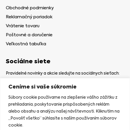
Obchodné podmienky
Reklamačný poriadok
Vrátenie tovaru
Poštovné a doručenie
Veľkostná tabuľka
Sociálne siete
Pravidelné novinky a akcie sledujte na sociálnych sieťach:
Ceníme si vaše súkromie
Súbory cookie používame na zlepšenie vášho zážitku z
prehliadania, poskytovanie prispôsobených reklám
alebo obsahu a analýzu našej návštevnosti. Kliknutím na
Kamenná predajňa
„Povoliť všetko“ súhlasíte s naším používaním súborov
Nám. gen. Štefaníka 7
cookie.