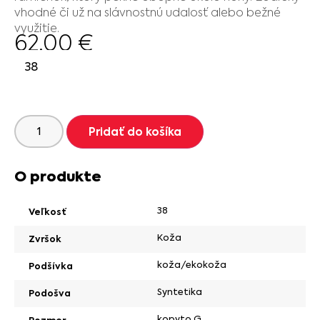
vhodné či už na slávnostnú udalosť alebo bežné
využitie.
62.00
€
38
Pridať do košíka
O produkte
38
Veľkosť
Koža
Zvršok
koža/ekokoža
Podšívka
Syntetika
Podošva
kopyto G