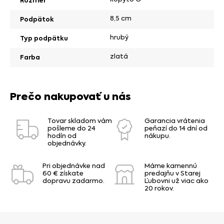
Rozmer
8,5 cm
Podpätok
hrubý
Typ podpätku
zlatá
Farba
Prečo nakupovať u nás
Tovar skladom vám
Garancia vrátenia
pošleme do 24
peňazí do 14 dní od
hodín od
nákupu.
objednávky.
Pri objednávke nad
Máme kamennú
60 € získate
predajňu v Starej
dopravu zadarmo.
Ľubovni už viac ako
20 rokov.