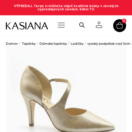
VÝPREDAJ, Teraz si môžete nájsť kvalitné kúsky v skvelých
výpredajových cenách. klikni TU.
0
Domov
/
Topánky
/
Dámske topánky
/
Lodičky
/
vysoký podpätok nad 5cm