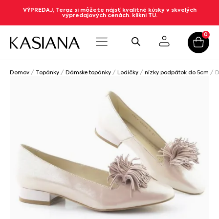
VÝPREDAJ, Teraz si môžete nájsť kvalitné kúsky v skvelých
výpredajových cenách. klikni TU.
0
Domov
/
Topánky
/
Dámske topánky
/
Lodičky
/
nízky podpätok do 5cm
/ D