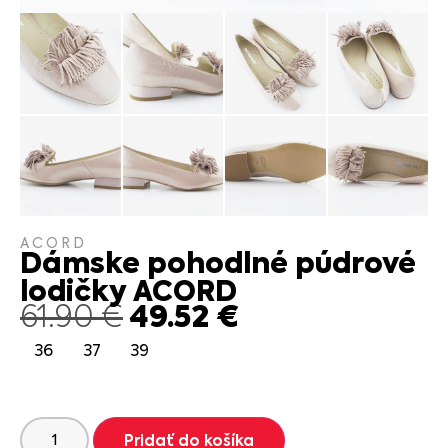
ACORD
Dámske pohodlné púdrové
lodičky ACORD
49.52
€
61.90
€
36
37
39
Pridať do košíka