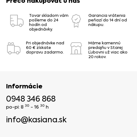
Prečo nakupovať u nás
Tovar skladom vám
Garancia vrátenia
pošleme do 24
peňazí do 14 dní od
hodín od
nákupu.
objednávky.
Pri objednávke nad
Máme kamennú
60 € získate
predajňu v Starej
dopravu zadarmo.
Ľubovni už viac ako
20 rokov.
Informácie
0948 346 868
30
30
po-pi: 8
- 16
h
info@kasiana.sk