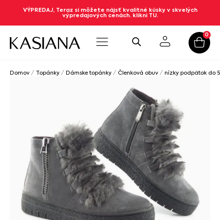
VÝPREDAJ, Teraz si môžete nájsť kvalitné kúsky v skvelých
výpredajových cenách. klikni TU.
0
Domov
/
Topánky
/
Dámske topánky
/
Členková obuv
/
nízky podpätok do 