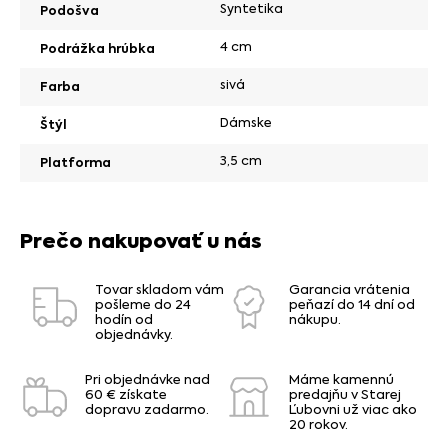
Syntetika
Podošva
4 cm
Podrážka hrúbka
sivá
Farba
Dámske
Štýl
3,5 cm
Platforma
Prečo nakupovať u nás
Tovar skladom vám
Garancia vrátenia
pošleme do 24
peňazí do 14 dní od
hodín od
nákupu.
objednávky.
Pri objednávke nad
Máme kamennú
60 € získate
predajňu v Starej
dopravu zadarmo.
Ľubovni už viac ako
20 rokov.