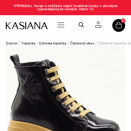
VÝPREDAJ, Teraz si môžete nájsť kvalitné kúsky v skvelých
výpredajových cenách. klikni TU.
0
Domov
/
Topánky
/
Dámske topánky
/
Členková obuv
/ Členkové topánky č