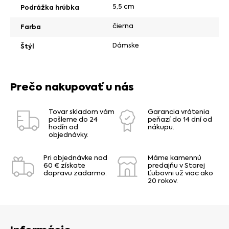
5,5 cm
Podrážka hrúbka
čierna
Farba
Dámske
Štýl
Prečo nakupovať u nás
Tovar skladom vám
Garancia vrátenia
pošleme do 24
peňazí do 14 dní od
hodín od
nákupu.
objednávky.
Pri objednávke nad
Máme kamennú
60 € získate
predajňu v Starej
dopravu zadarmo.
Ľubovni už viac ako
20 rokov.