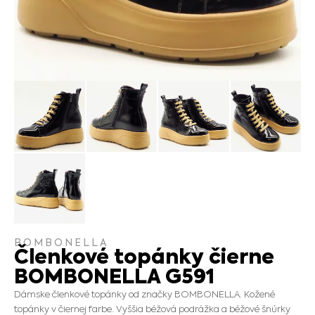
BOMBONELLA
Členkové topánky čierne
BOMBONELLA G591
Dámske členkové topánky od značky BOMBONELLA. Kožené
topánky v čiernej farbe. Vyššia béžová podrážka a béžové šnúrky