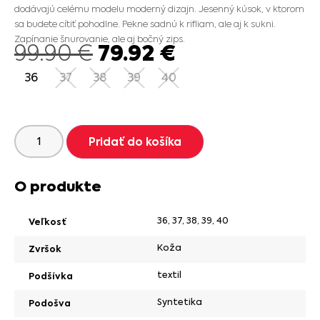
dodávajú celému modelu moderný dizajn. Jesenný kúsok, v ktorom
sa budete cítiť pohodlne. Pekne sadnú k rifliam, ale aj k sukni.
Zapínanie šnurovanie, ale aj bočný zips.
79.92
€
99.90
€
36
37
38
39
40
Pridať do košíka
O produkte
36
,
37
,
38
,
39
,
40
Veľkosť
Koža
Zvršok
textil
Podšívka
Syntetika
Podošva