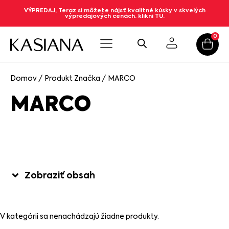
VÝPREDAJ, Teraz si môžete nájsť kvalitné kúsky v skvelých
výpredajových cenách. klikni TU.
0
Domov
/ Produkt Značka / MARCO
MARCO
Zobraziť obsah
V kategórii sa nenachádzajú žiadne produkty.