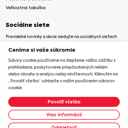
Veľkostná tabuľka
Sociálne siete
Pravidelné novinky a akcie sledujte na sociálnych sieťach:
Ceníme si vaše súkromie
Súbory cookie používame na zlepšenie vášho zážitku z
prehliadania, poskytovanie prispôsobených reklám
alebo obsahu a analýzu našej návštevnosti. Kliknutím na
Kamenná predajňa
„Povoliť všetko“ súhlasíte s naším používaním súborov
Nám. gen. Štefaníka 7
cookie.
06401 Stará Ľubovňa
Povoliť všetko
Zobraziť na mape
Viac informácií
2023 © KASIANA
Odmietnúť