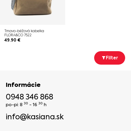
Tmavo-béžová kabelka
FLORA&CO 7522
49.90
€
Filter
Informácie
0948 346 868
30
30
po-pi: 8
- 16
h
info@kasiana.sk