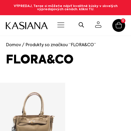
VÝPREDAJ, Teraz si môžete nájsť kvalitné kúsky v skvelých
výpredajových cenách. klikni TU.
0
Domov
/ Produkty so značkou “FLORA&CO”
FLORA&CO