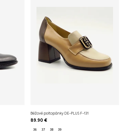
Béžové poltopánky DE-PLUS F-131
89.90
€
36
37
38
39