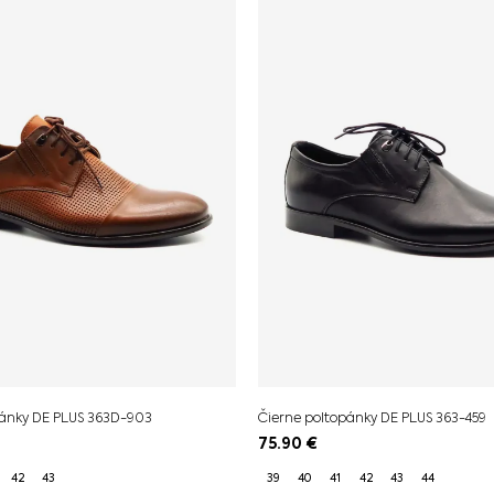
ánky DE PLUS 363D-903
Čierne poltopánky DE PLUS 363-459
75.90
€
42
43
39
40
41
42
43
44