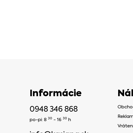
Informácie
Ná
0948 346 868
Obcho
Reklam
30
30
po-pi: 8
- 16
h
Vráten