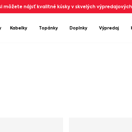
i môžete nájsť kvalitné kúsky v skvelých výpredajových 
y
Kabelky
Topánky
Doplnky
Výpredaj