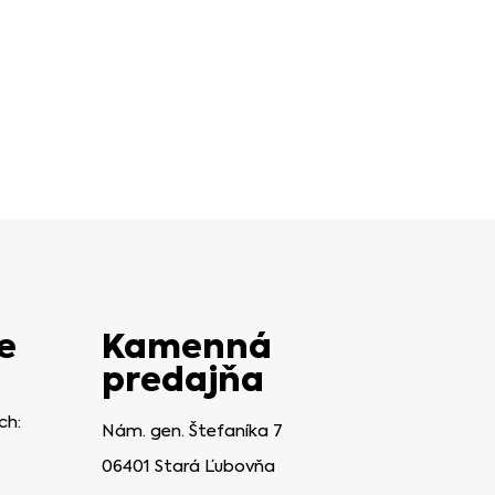
e
Kamenná
predajňa
ch:
Nám. gen. Štefaníka 7
06401 Stará Ľubovňa