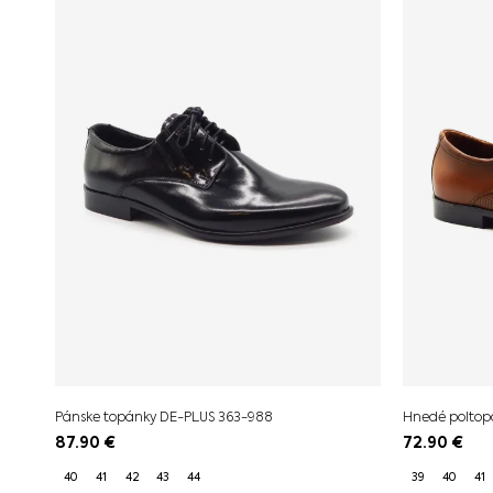
Pánske topánky DE-PLUS 363-988
Hnedé poltop
87.90
€
72.90
€
40
41
42
43
44
39
40
41