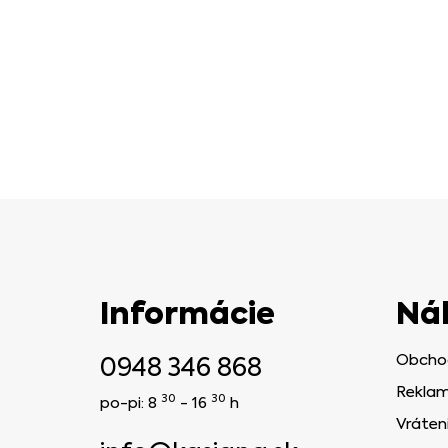
Informácie
Ná
0948 346 868
Obcho
Reklam
30
30
po-pi: 8
- 16
h
Vráten