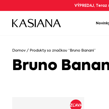
VÝPREDAJ, Teraz s
Novink
Domov
/ Produkty so značkou “Bruno Banani”
Bruno Banan
ZĽAVA