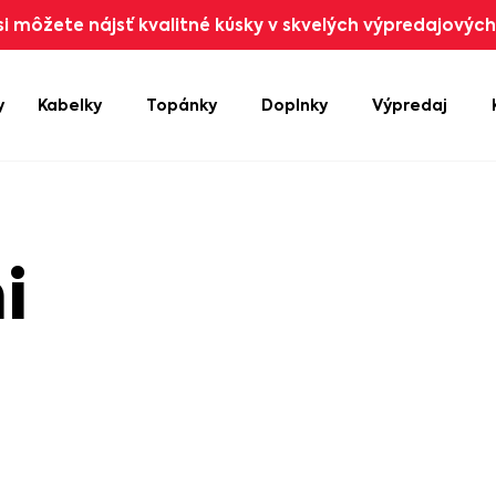
i môžete nájsť kvalitné kúsky v skvelých výpredajových 
y
Kabelky
Topánky
Doplnky
Výpredaj
i