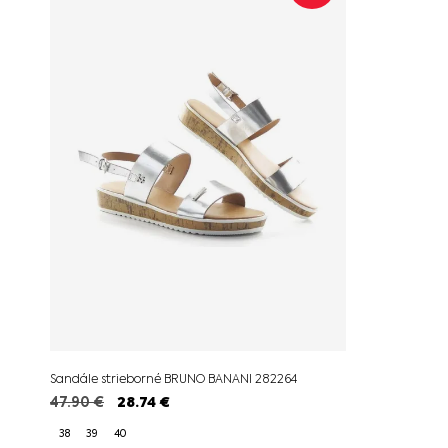
Sandále strieborné BRUNO BANANI 282264
47.90
€
28.74
€
38
39
40