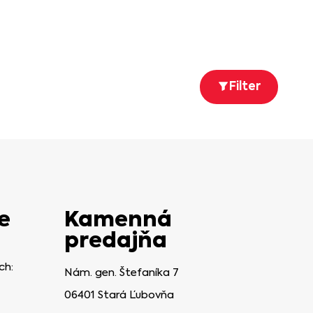
Filter
e
Kamenná
predajňa
ch:
Nám. gen. Štefaníka 7
06401 Stará Ľubovňa