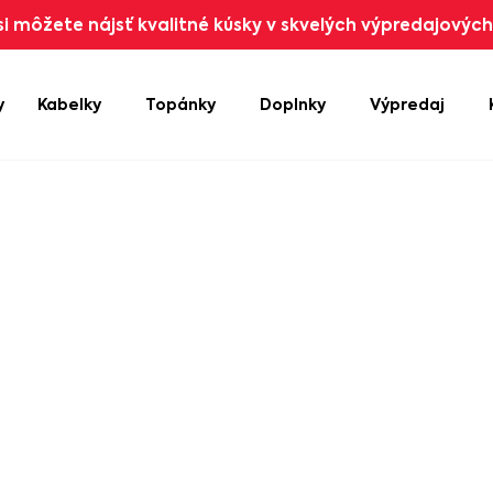
i môžete nájsť kvalitné kúsky v skvelých výpredajových 
y
Kabelky
Topánky
Doplnky
Výpredaj