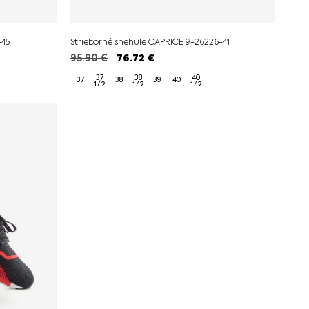
-45
Strieborné snehule CAPRICE 9-26226-41
95.90
€
76.72
€
37
38
40
37
38
39
40
1/2
1/2
1/2