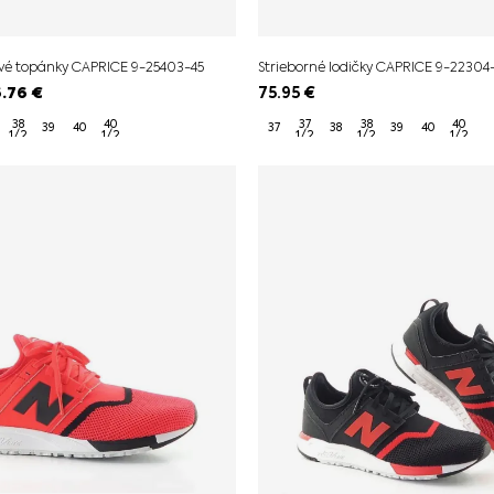
ové topánky CAPRICE 9-25403-45
Strieborné lodičky CAPRICE 9-22304
6.76
€
75.95
€
38
40
37
38
40
39
40
37
38
39
40
1/2
1/2
1/2
1/2
1/2