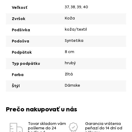
37
,
38
,
39
,
40
Veľkosť
Koža
Zvršok
koža/textil
Podšívka
Syntetika
Podošva
8 cm
Podpätok
hrubý
Typ podpätku
žltá
Farba
Dámske
Štýl
Prečo nakupovať u nás
Tovar skladom vám
Garancia vrátenia
pošleme do 24
peňazí do 14 dní od