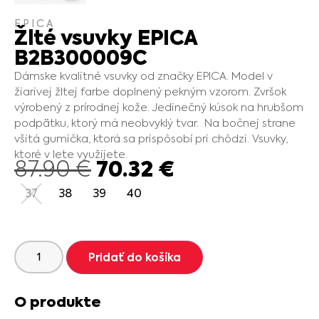
EPICA
Žlté vsuvky EPICA
B2B300009C
Dámske kvalitné vsuvky od značky EPICA. Model v
žiarivej žltej farbe doplnený pekným vzorom. Zvršok
výrobený z prírodnej kože. Jedinečný kúsok na hrubšom
podpätku, ktorý má neobvyklý tvar. Na bočnej strane
všitá gumička, ktorá sa prispôsobí pri chôdzi. Vsuvky,
ktoré v lete využijete.
70.32
€
87.90
€
37
38
39
40
Pridať do košíka
O produkte