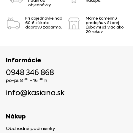
hodín od
nákupu.
objednávky.
Pri objednávke nad
Máme kamennú
60 € získate
predajňu v Starej
dopravu zadarmo.
Ľubovni už viac ako
20 rokov.
Informácie
0948 346 868
30
30
po-pi: 8
- 16
h
info@kasiana.sk
Nákup
Obchodné podmienky