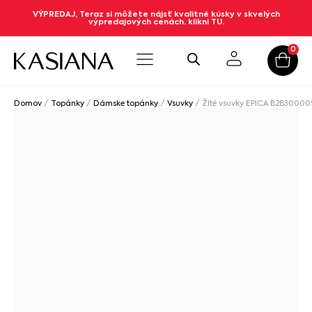
VÝPREDAJ, Teraz si môžete nájsť kvalitné kúsky v skvelých
výpredajových cenách. klikni TU.
0
Domov
/
Topánky
/
Dámske topánky
/
Vsuvky
/ Žlté vsuvky EPICA B2B3000