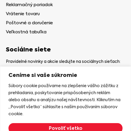
Reklamačný poriadok
Vrátenie tovaru
Poštovné a doručenie
Veľkostná tabuľka
Sociálne siete
Pravidelné novinky a akcie sledujte na sociálnych sieťach:
Ceníme si vaše súkromie
Súbory cookie používame na zlepšenie vášho zážitku z
prehliadania, poskytovanie prispôsobených reklám
alebo obsahu a analýzu našej návštevnosti. Kliknutím na
Kamenná predajňa
„Povoliť všetko“ súhlasíte s naším používaním súborov
Nám. gen. Štefaníka 7
cookie.
06401 Stará Ľubovňa
Povoliť všetko