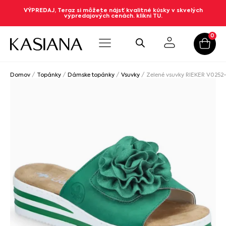
VÝPREDAJ, Teraz si môžete nájsť kvalitné kúsky v skvelých
výpredajových cenách. klikni TU.
0
Domov
/
Topánky
/
Dámske topánky
/
Vsuvky
/ Zelené vsuvky RIEKER V0252