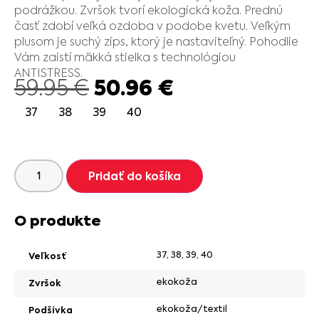
podrážkou. Zvršok tvorí ekologická koža. Prednú
časť zdobí veľká ozdoba v podobe kvetu. Veľkým
plusom je suchý zips, ktorý je nastaviteľný. Pohodlie
Vám zaistí mäkká stielka s technológiou
ANTISTRESS.
50.96
€
59.95
€
37
38
39
40
Pridať do košíka
O produkte
37
,
38
,
39
,
40
Veľkosť
ekokoža
Zvršok
ekokoža/textil
Podšívka