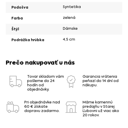
Syntetika
Podošva
zelená
Farba
Dámske
Štýl
4,5 cm
Podrážka hrúbka
Prečo nakupovať u nás
Tovar skladom vám
Garancia vrátenia
pošleme do 24
peňazí do 14 dní od
hodín od
nákupu.
objednávky.
Pri objednávke nad
Máme kamennú
60 € získate
predajňu v Starej
dopravu zadarmo.
Ľubovni už viac ako
20 rokov.