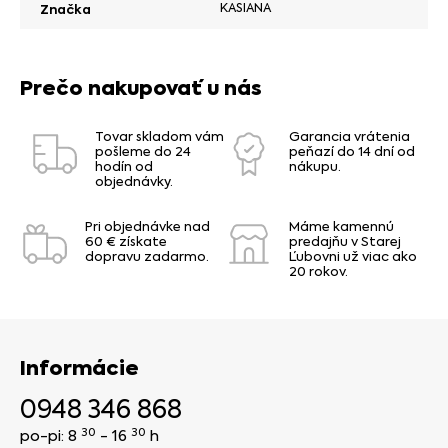
KASIANA
Značka
Prečo nakupovať u nás
Tovar skladom vám
Garancia vrátenia
pošleme do 24
peňazí do 14 dní od
hodín od
nákupu.
objednávky.
Pri objednávke nad
Máme kamennú
60 € získate
predajňu v Starej
dopravu zadarmo.
Ľubovni už viac ako
20 rokov.
Informácie
0948 346 868
30
30
po-pi: 8
- 16
h