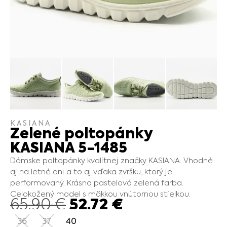
KASIANA
Zelené poltopánky
KASIANA 5-1485
Dámske poltopánky kvalitnej značky KASIANA. Vhodné
aj na letné dni a to aj vďaka zvršku, ktorý je
performovaný. Krásna pastelová zelená farba.
Celokožený model s mäkkou vnútornou stielkou.
52.72
€
65.90
€
36
37
40