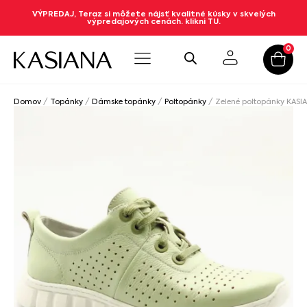
VÝPREDAJ, Teraz si môžete nájsť kvalitné kúsky v skvelých
výpredajových cenách. klikni TU.
0
Domov
/
Topánky
/
Dámske topánky
/
Poltopánky
/ Zelené poltopánky KASI