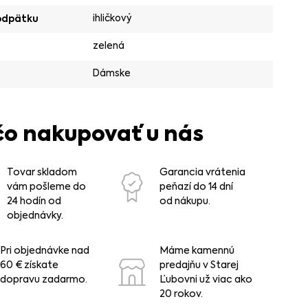
ihličkový
odpätku
zelená
Dámske
čo nakupovať u nás
Tovar skladom
Garancia vrátenia
vám pošleme do
peňazí do 14 dní
24 hodín od
od nákupu.
objednávky.
Pri objednávke nad
Máme kamennú
60 € získate
predajňu v Starej
dopravu zadarmo.
Ľubovni už viac ako
20 rokov.