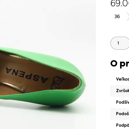
69.
36
O p
Veľko
Zvršo
Podší
Podoš
Podp