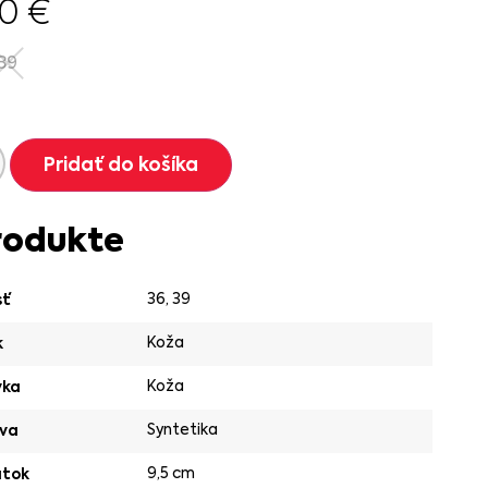
00
€
39
Pridať do košíka
rodukte
36
,
39
sť
Koža
k
Koža
vka
Syntetika
va
9,5 cm
ätok