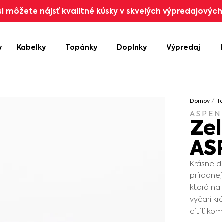
i môžete nájsť kvalitné kúsky v skvelých výpredajových 
y
Kabelky
Topánky
Doplnky
Výpredaj
Domov
/
T
ASPEN
Zel
AS
Krásne d
prírodne
ktorá na
vyčarí k
cítiť ko