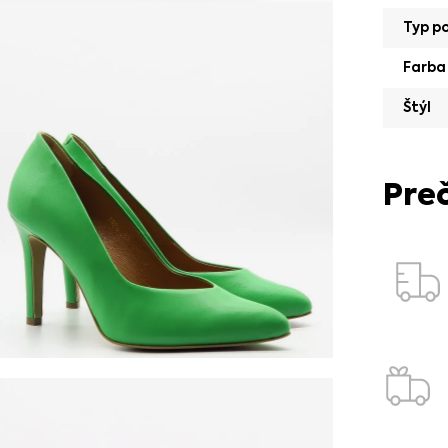
Typ p
Farba
Štýl
Pre