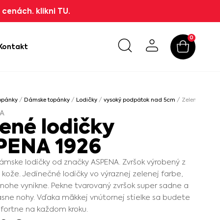
cenách. klikni TU.
0
Kontakt
opánky
/
Dámske topánky
/
Lodičky
/
vysoký podpätok nad 5cm
/ Zelené lodičk
A
ené lodičky
PENA 1926
ámske lodičky od značky ASPENA. Zvršok výrobený z
j kože. Jedinečné lodičky vo výraznej zelenej farbe,
 nohe vynikne. Pekne tvarovaný zvršok super sadne a
rásne nohy. Vďaka mäkkej vnútornej stielke sa budete
mfortne na každom kroku.