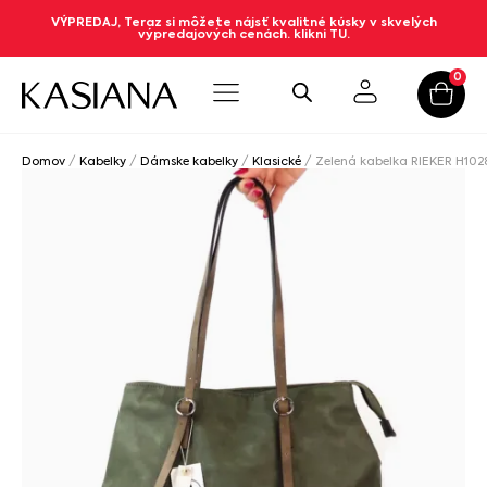
VÝPREDAJ, Teraz si môžete nájsť kvalitné kúsky v skvelých
výpredajových cenách. klikni TU.
0
Domov
/
Kabelky
/
Dámske kabelky
/
Klasické
/ Zelená kabelka RIEKER H102