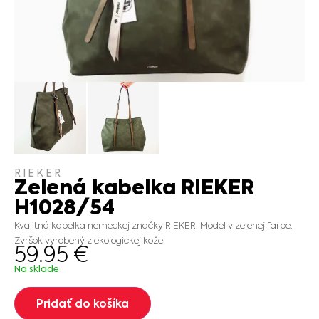
RIEKER
Zelená kabelka RIEKER
H1028/54
Kvalitná kabelka nemeckej značky RIEKER. Model v zelenej farbe.
Zvršok vyrobený z ekologickej kože.
59.95
€
Na sklade
Pridať do košíka