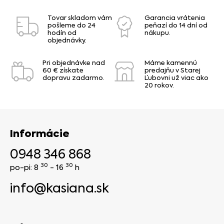
Tovar skladom vám
Garancia vrátenia
pošleme do 24
peňazí do 14 dní od
hodín od
nákupu.
objednávky.
Pri objednávke nad
Máme kamennú
60 € získate
predajňu v Starej
dopravu zadarmo.
Ľubovni už viac ako
20 rokov.
Informácie
0948 346 868
30
30
po-pi: 8
- 16
h
info@kasiana.sk