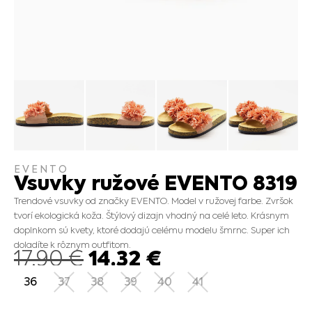
EVENTO
Vsuvky ružové EVENTO 8319
Trendové vsuvky od značky EVENTO. Model v ružovej farbe. Zvršok
tvorí ekologická koža. Štýlový dizajn vhodný na celé leto. Krásnym
doplnkom sú kvety, ktoré dodajú celému modelu šmrnc. Super ich
doladíte k rôznym outfitom.
14.32
€
17.90
€
36
37
38
39
40
41