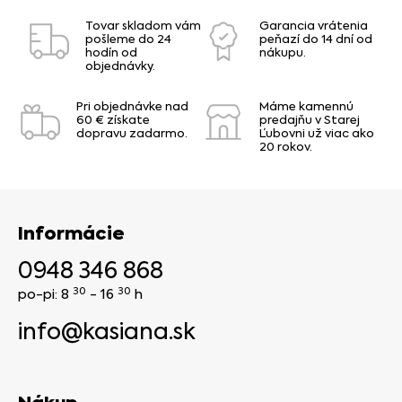
Tovar skladom vám
Garancia vrátenia
pošleme do 24
peňazí do 14 dní od
hodín od
nákupu.
objednávky.
Pri objednávke nad
Máme kamennú
60 € získate
predajňu v Starej
dopravu zadarmo.
Ľubovni už viac ako
20 rokov.
Informácie
0948 346 868
30
30
po-pi: 8
- 16
h
info@kasiana.sk