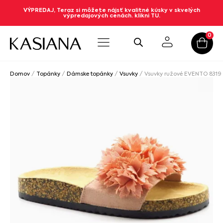
VÝPREDAJ, Teraz si môžete nájsť kvalitné kúsky v skvelých
výpredajových cenách. klikni TU.
0
Domov
/
Topánky
/
Dámske topánky
/
Vsuvky
/ Vsuvky ružové EVENTO 8319