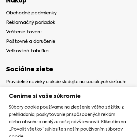
Nákup
Obchodné podmienky
Reklamačný poriadok
Vrátenie tovaru
Poštovné a doručenie
Veľkostná tabuľka
Sociálne siete
Pravidelné novinky a akcie sledujte na sociálnych sieťach:
Ceníme si vaše súkromie
Súbory cookie používame na zlepšenie vášho zážitku z
prehliadania, poskytovanie prispôsobených reklám
alebo obsahu a analýzu našej návštevnosti. Kliknutím na
Kamenná predajňa
„Povoliť všetko“ súhlasíte s naším používaním súborov
Nám. gen. Štefaníka 7
cookie.