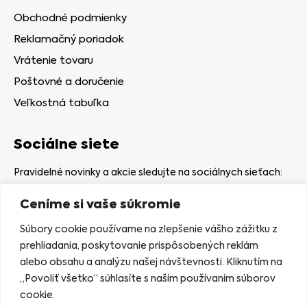
Obchodné podmienky
Reklamačný poriadok
Vrátenie tovaru
Poštovné a doručenie
Veľkostná tabuľka
Sociálne siete
Pravidelné novinky a akcie sledujte na sociálnych sieťach:
Ceníme si vaše súkromie
Súbory cookie používame na zlepšenie vášho zážitku z
prehliadania, poskytovanie prispôsobených reklám
alebo obsahu a analýzu našej návštevnosti. Kliknutím na
Kamenná predajňa
„Povoliť všetko“ súhlasíte s naším používaním súborov
Nám. gen. Štefaníka 7
cookie.