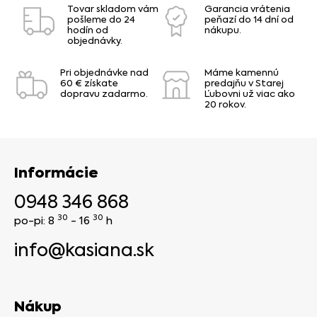
Tovar skladom vám
Garancia vrátenia
pošleme do 24
peňazí do 14 dní od
hodín od
nákupu.
objednávky.
Pri objednávke nad
Máme kamennú
60 € získate
predajňu v Starej
dopravu zadarmo.
Ľubovni už viac ako
20 rokov.
Informácie
0948 346 868
30
30
po-pi: 8
- 16
h
info@kasiana.sk
Nákup