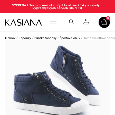
VÝPREDAJ, Teraz si môžete nájsť kvalitné kúsky v skvelých
výpredajových cenách. klikni TU.
0
Domov
/
Topánky
/
Pánske topánky
/
Športová obuv
/ Trendové rifľové páns