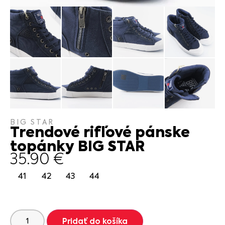
BIG STAR
Trendové rifľové pánske
topánky BIG STAR
35.90
€
41
42
43
44
Pridať do košíka