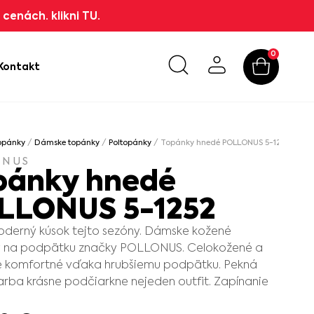
cenách. klikni TU.
0
Kontakt
opánky
/
Dámske topánky
/
Poltopánky
/ Topánky hnedé POLLONUS 5-1252
ONUS
pánky hnedé
LLONUS 5-1252
derný kúsok tejto sezóny. Dámske kožené
 na podpätku značky POLLONUS. Celokožené a
e komfortné vďaka hrubšiemu podpätku. Pekná
arba krásne podčiarkne nejeden outfit. Zapínanie