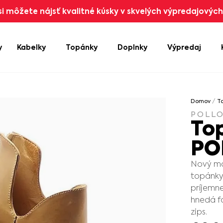
i môžete nájsť kvalitné kúsky v skvelých výpredajových 
y
Kabelky
Topánky
Doplnky
Výpredaj
Domov
/
T
POLL
To
PO
Nový mo
topánky
príjemn
hnedá f
zips.