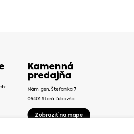
e
Kamenná
predajňa
ch:
Nám. gen. Štefaníka 7
06401 Stará Ľubovňa
Zobraziť na mape