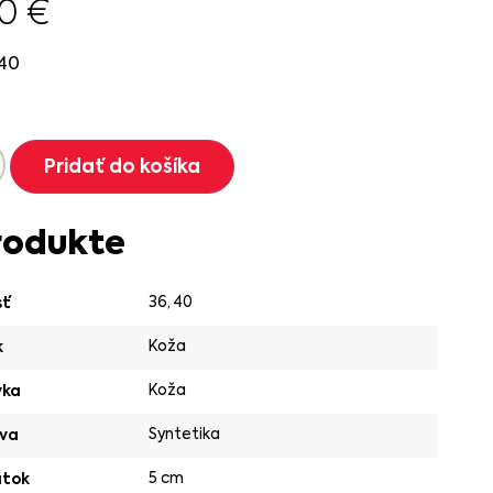
90
€
40
Pridať do košíka
rodukte
36
,
40
sť
Koža
k
Koža
vka
Syntetika
va
5 cm
ätok