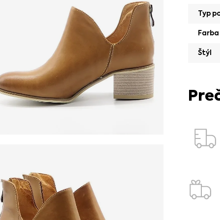
Typ p
Farba
Štýl
Pre