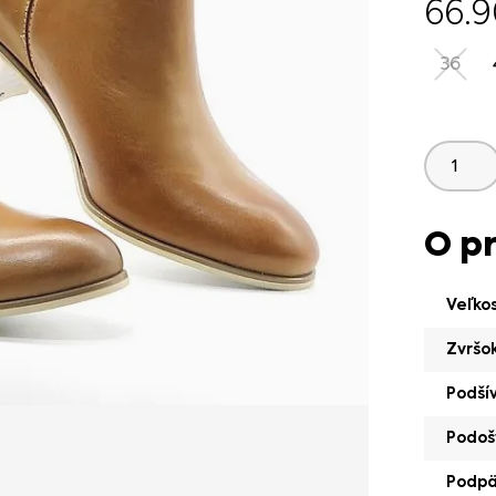
66.
36
O p
Veľko
Zvršo
Podší
Podoš
Podp