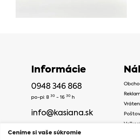
Informácie
Ná
0948 346 868
Obcho
Reklam
30
30
po-pi: 8
- 16
h
Vráten
info@kasiana.sk
Poštov
Veľkos
2024 © KASIANA
Ceníme si vaše súkromie
NAVRHLA AGENTÚRA MELONBERRIES