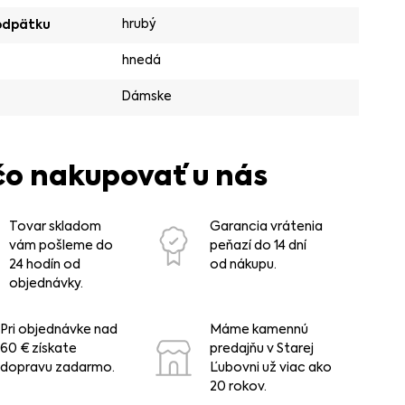
hrubý
odpätku
hnedá
Dámske
čo nakupovať u nás
Tovar skladom
Garancia vrátenia
vám pošleme do
peňazí do 14 dní
24 hodín od
od nákupu.
objednávky.
Pri objednávke nad
Máme kamennú
60 € získate
predajňu v Starej
dopravu zadarmo.
Ľubovni už viac ako
20 rokov.