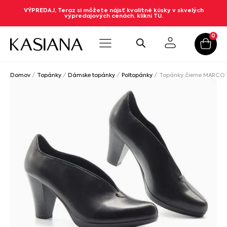
VÝPREDAJ, Teraz si môžete nájsť kvalitné kúsky v skvelých
výpredajových cenách. klikni TU.
0
Domov
/
Topánky
/
Dámske topánky
/
Poltopánky
/ Topánky čierne MARCO 