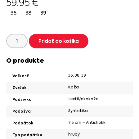
59.95
€
36
38
39
Pridať do košíka
O produkte
36
,
38
,
39
Veľkosť
Koža
Zvršok
textil/ekokoža
Podšívka
Syntetika
Podošva
7,5 cm – Antishokk
Podpätok
hrubý
Typ podpätku