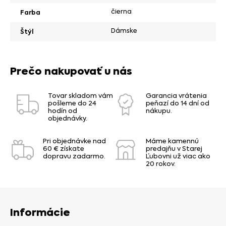
čierna
Farba
Dámske
Štýl
Prečo nakupovať u nás
Tovar skladom vám
Garancia vrátenia
pošleme do 24
peňazí do 14 dní od
hodín od
nákupu.
objednávky.
Pri objednávke nad
Máme kamennú
60 € získate
predajňu v Starej
dopravu zadarmo.
Ľubovni už viac ako
20 rokov.
Informácie