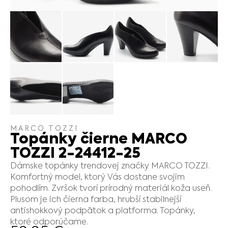
MARCO TOZZI
Topánky čierne MARCO
TOZZI 2-24412-25
Dámske topánky trendovej značky MARCO TOZZI.
Komfortný model, ktorý Vás dostane svojim
pohodlím. Zvršok tvorí prírodný materiál koža useň.
Plusom je ich čierna farba, hrubší stabilnejší
antishokkový podpätok a platforma. Topánky,
ktoré odporúčame.