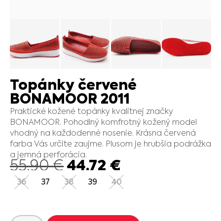
Topánky červené
BONAMOOR 2011
Praktické kožené topánky kvalitnej značky
BONAMOOR. Pohodlný komfrotný kožený model
vhodný na každodenné nosenie. Krásna červená
farba Vás určite zaujme. Plusom je hrubšia podrážka
a jemná perforácia.
44.72
€
55.90
€
36
37
38
39
40