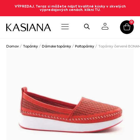
VÝPREDAJ, Teraz si môžete nájsť kvalitné kúsky v skvelých
výpredajových cenách. klikni TU.
0
Domov
/
Topánky
/
Dámske topánky
/
Poltopánky
/ Topánky červené BONA