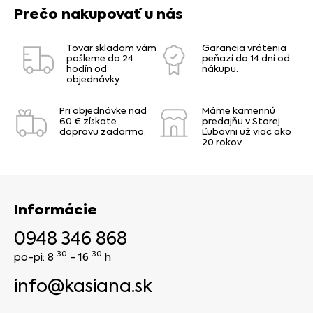
Prečo nakupovať u nás
Tovar skladom vám
Garancia vrátenia
pošleme do 24
peňazí do 14 dní od
hodín od
nákupu.
objednávky.
Pri objednávke nad
Máme kamennú
60 € získate
predajňu v Starej
dopravu zadarmo.
Ľubovni už viac ako
20 rokov.
Informácie
0948 346 868
30
30
po-pi: 8
- 16
h
info@kasiana.sk